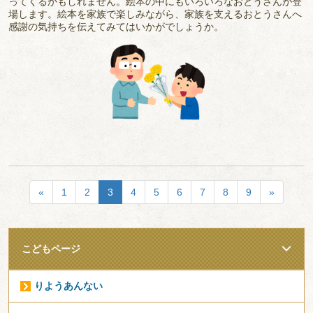
ってくるかもしれません。絵本の中にもいろいろなおとうさんが登
場します。絵本を家族で楽しみながら、家族を支えるおとうさんへ
感謝の気持ちを伝えてみてはいかがでしょうか。
«
1
2
3
4
5
6
7
8
9
»
こどもページ
りようあんない