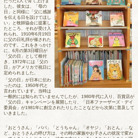
たった1人で育て上げま
した。彼女は、「母の
日」と同様に「父に感謝
を伝える日を設けてほし
い」と牧師協会に提案し
たところ、それが受け入
れられ、1910年6月19日
に父の日礼拝が催された
のです。これをきっかけ
に、6月の第3日曜日が
「父の日」として根付
き、1972年には「父の
日」がアメリカで祝日に
定められました。
「父の日」が日本に伝わ
ったのは、1950年代と
言われています。当時は
一般的には知られていませんでしたが、1980年代に入り、百貨店が
「父の日」キャンペーンを展開したり、「日本ファーザーズ・デイ
委員会」が1981年に創立されたりしたことなどから次第に普及して
いきました。
「おとうさん」「パパ」「とうちゃん」「オヤジ」「おとん」…な
ど、おとうさんの呼び方は、その時の家族やお子さんの状況で変わ