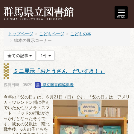
MENU
トップページ
こどもページ
こどもの本
絵本の展示コーナー
全ての記事
1件
ミニ展示「おとうさん だいすき！」
投稿日時 : 05/29
県立図書館編集者
今年の「父の日」は、６月21日（日）です。「父の日」
は、アメリ
カ・ワシントン州に住ん
でいた女性ソノラ・スマ
ート・ドッドの行動がき
っかけとなったそうで
す。彼女の父親は、南北
戦争後、6人の子どもを