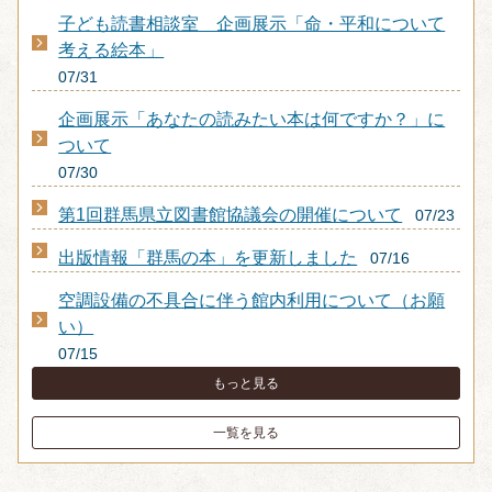
子ども読書相談室 企画展示「命・平和について
考える絵本」
07/31
企画展示「あなたの読みたい本は何ですか？」に
ついて
07/30
第1回群馬県立図書館協議会の開催について
07/23
出版情報「群馬の本」を更新しました
07/16
空調設備の不具合に伴う館内利用について（お願
い）
07/15
もっと見る
一覧を見る