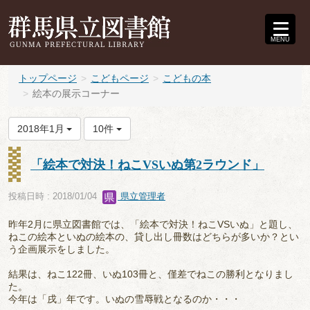
MENU
トップページ
こどもページ
こどもの本
絵本の展示コーナー
2018年1月
10件
「絵本で対決！ねこVSいぬ第2ラウンド」
投稿日時 : 2018/01/04
県立管理者
昨年2月に県立図書館では、「絵本で対決！ねこVSいぬ」と題し、
ねこの絵本といぬの絵本の、貸し出し冊数はどちらが多いか？とい
う企画展示をしました。
結果は、ねこ122冊、いぬ103冊と、僅差でねこの勝利となりまし
た。
今年は「戌」年です。いぬの雪辱戦となるのか・・・