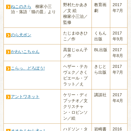
野村たかあき
教育画
2017
ねこのさら
柳家小三
／文 絵
劇
年7月
治・落語「猫の皿」より
柳家小三治／
監修
たじまゆきひ
くもん
2017
のら犬ボン
こ／作
出版
年9月
高畠じゅん子
BL出版
2017
かわいこちゃん
／作
年8月
ヘザー・テカ
きじと
2017
こらっ、どろぼう!
ヴェク／さく
ら出版
年7月
ピエール・プ
ラット／え
ケリー・ディ
講談社
2017
アントワネット
プッチオ／文
年4月
クリスチャ
ン・ロビンソ
ン／絵
ハドソン・タ
岩崎書
2016
オオカミから犬へ!