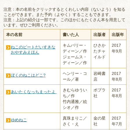
注意：本の名前をクリックするとくわしい内容（ないよう）を知る
ことができます。また予約（よやく）することもできます。
注意：上記の紹介は一部です。このほかにもたくさん本を用意して
います。ぜひご利用ください。
本の名前
書いた人
出版者
出版年
キムバリー・
ひさか
2017
ねこのピートだいすきな
ディーン／作
たチャ
年9月
おやすみえほん
ジェームス・
イルド
ディーン／作
ヘンリー・コ
岩崎書
2017
ぼくのねこはどこ?
ール／著
店
年8月
きむらゆうい
ポプラ
2017
あいたくなっちまったよ
ち／作
社
年8月
竹内通雅／絵
シオ／作
真珠まりこ／
金の星
2017
ゆめねこ
さく・え
社
年7月