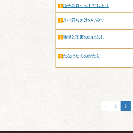
種子島ロケット打ち上げ
月の満ち欠けのひみつ
地球と宇宙のおはなし
たなばたものがたり
«
1
2