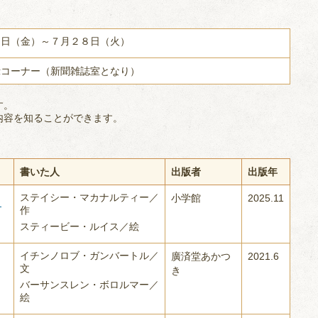
６日（金）～７月２８日（火）
示コーナー（新聞雑誌室となり）
す。
内容を知ることができます。
書いた人
出版者
出版年
ステイシー・マカナルティー／
小学館
2025.11
ょ
作
スティービー・ルイス／絵
イチンノロブ・ガンバートル／
廣済堂あかつ
2021.6
文
き
バーサンスレン・ボロルマー／
絵