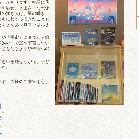
宙」があります。神話に代
いを馳せ、さまざまな想像
月の満ち欠け、星の瞬き、
ともにわかってきたことも
たくさんありロマンは尽き
」や「宇宙」にまつわる絵
家族の中で空や宇宙につい
子どもたちが空や宇宙への
す。
に思いを馳せながら、子ど
うか。
ます。皆様のご来室を心よ