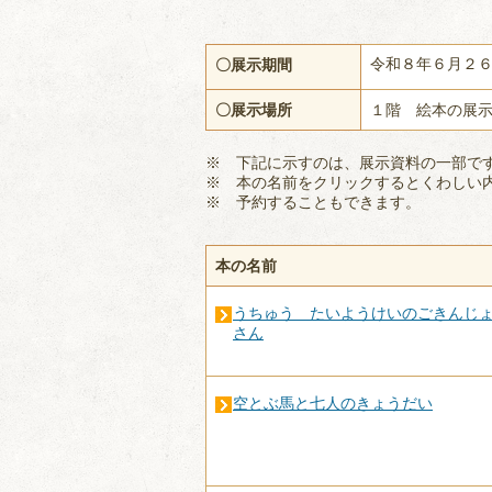
令和８年６月２
〇展示期間
〇展示場所
１階 絵本の展
※ 下記に示すのは、展示資料の一部で
※ 本の名前をクリックするとくわしい
※ 予約することもできます。
本の名前
うちゅう たいようけいのごきんじ
さん
空とぶ馬と七人のきょうだい