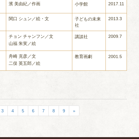
濱 美由紀／作画
2017.11
小学館
関口 シュン／絵・文
2013.3
子どもの未来
社
チョン チャンフン／文
2009.7
講談社
山福 朱実／絵
舟崎 克彦／文
教育画劇
2001.5
二俣 英五郎／絵
3
4
5
6
7
8
9
»