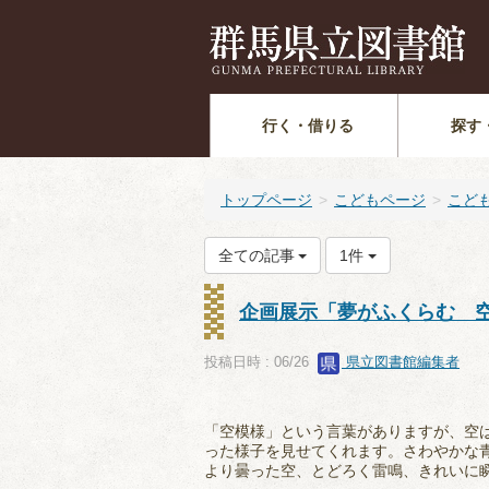
行く・借りる
探す
トップページ
こどもページ
こど
全ての記事
1件
企画展示「夢がふくらむ 
投稿日時 : 06/26
県立図書館編集者
「空模様」という言葉がありますが、空
った様子を見せてくれます。さわやかな
より曇った空、とどろく雷鳴、きれいに