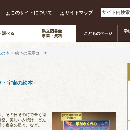
このサイトについて
サイトマップ
県立図書館
学
・調べる
こどものページ
事業・資料
もの本
絵本の展示コーナー
空・宇宙の絵本」
は、その日その
時で全く違
青空、美しい夕焼け、どん
瞬く夜空の星々…など。