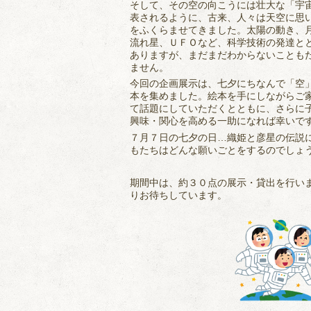
そして、その空の向こうには壮大な「宇
表されるように、古来、人々は天空に思
をふくらませてきました。太陽の動き、
流れ星、ＵＦＯなど、科学技術の発達と
ありますが、まだまだわからないことも
ません。
今回の企画展示は、七夕にちなんで「空
本を集めました。絵本を手にしながらご
て話題にしていただくとともに、さらに
興味・関心を高める一助になれば幸いで
７月７日の七夕の日…織姫と彦星の伝説
もたちはどんな願いごとをするのでしょ
期間中は、約３０点の展示・貸出を行い
りお待ちしています。