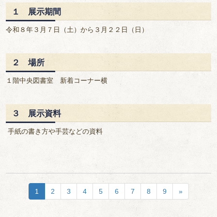
１ 展示期間
令和８年３月７日（土）から３月２２日（日）
２ 場所
１階中央図書室 新着コーナー横
３ 展示資料
手紙の書き方や手芸などの資料
1
2
3
4
5
6
7
8
9
»