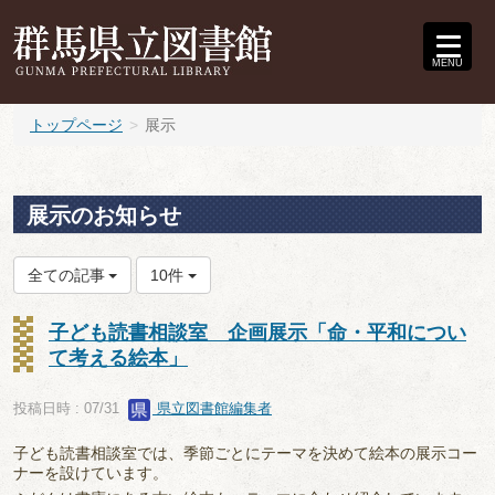
MENU
トップページ
展示
展示のお知らせ
全ての記事
10件
子ども読書相談室 企画展示「命・平和につい
て考える絵本」
投稿日時 : 07/31
県立図書館編集者
子ども読書相談室では、季節ごとにテーマを決めて絵本の展示コー
ナーを設けています。