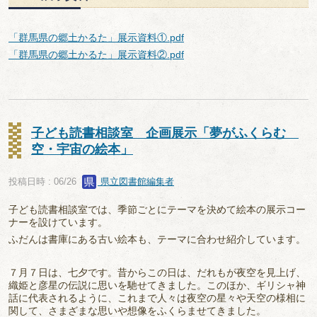
「群馬県の郷土かるた」展示資料①.pdf
「群馬県の郷土かるた」展示資料②.pdf
子ども読書相談室 企画展示「夢がふくらむ
空・宇宙の絵本」
投稿日時 : 06/26
県立図書館編集者
子ども読書相談室では、季節ごとにテーマを決めて絵本の展示コー
ナーを設けています。
ふだんは書庫にある古い絵本も、テーマに合わせ紹介しています。
７月７日は、七夕です。昔からこの日は、だれもが夜空を見上げ、
織姫と彦星の伝説に思いを馳せてきました。このほか、ギリシャ神
話に代表されるように、これまで人々は夜空の星々や天空の様相に
関して、さまざまな思いや想像をふくらませてきました。