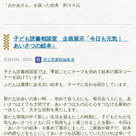
「おかあさん」を扱った絵本 約３０点
子ども読書相談室 企画展示「今日も元気！
あいさつの絵本」
投稿日時 : 05/01
県立図書館編集者
子ども読書相談室では、季節ごとにテーマを決めて絵本の展示コー
ナーを設けています。
ふだんは書庫にある古い絵本も、テーマに合わせ紹介しています。
新たな出会いの多い時…。初めて会う人にも、毎日会う人にも、あ
いさつはとても大切です。あいさつは人の心と心をつなげる最初の
一歩として、大きな役割を果たします。
新たな環境の中で新しい生活を迎えたこの時期に、子どもたちが元
気なあいさつとともに日々気持ちよく過ごせることを願い、今回は
「あいさつの絵本」を集めて展示しました。ご家族や親子で、絵本
の内容などをもとにしてあいさつを話題にしていただければ幸いで