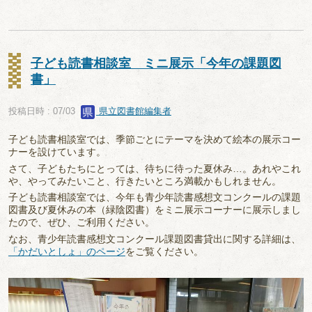
子ども読書相談室 ミニ展示「今年の課題図
書」
投稿日時 : 07/03
県立図書館編集者
子ども読書相談室では、季節ごとにテーマを決めて絵本の展示コー
ナーを設けています。
さて、子どもたちにとっては、待ちに待った夏休み…。あれやこれ
や、やってみたいこと、行きたいところ満載かもしれません。
子ども読書相談室では、今年も青少年読書感想文コンクールの課題
図書及び夏休みの本（緑陰図書）をミニ展示コーナーに展示しまし
たので、ぜひ、ご利用ください。
なお、青少年読書感想文コンクール課題図書貸出に関する詳細は、
「かだいとしょ」のページ
をご覧ください。