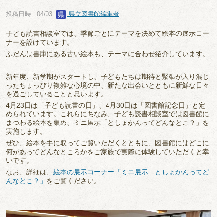
投稿日時 : 04/03
県立図書館編集者
子ども読書相談室では、季節ごとにテーマを決めて絵本の展示コー
ナーを設けています。
ふだんは書庫にある古い絵本も、テーマに合わせ紹介しています。
新年度、新学期がスタートし、子どもたちは期待と緊張が入り混じ
ったちょっぴり複雑な心境の中、新たな出会いとともに新鮮な日々
を過ごしていることと思います。
4月23日は「子ども読書の日」、4月30日は「図書館記念日」と定
められています。これらにちなみ、子ども読書相談室では図書館に
まつわる絵本を集め、ミニ展示「としょかんってどんなとこ？」を
実施します。
ぜひ、絵本を手に取ってご覧いただくとともに、図書館にはどこに
何があってどんなところかをご家族で実際に体験していただくと幸
いです。
なお、詳細は、
絵本の展示コーナー「ミニ展示 としょかんってど
んなとこ？」
をご覧ください。