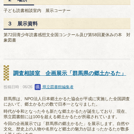
子ども読書相談室内 展示コーナー
３ 展示資料
第72回青少年読書感想文全国コンクール及び第58回夏休みの本 対
象図書
調査相談室 企画展示「群馬県の郷土かるた」
投稿日時 : 06/26
県立図書館編集者
群馬県は、NPO法人日本郷土かるた協会が平成に実施した全国調査
において、郷土かるたの数で日本一となりました。
時代が令和となった今も新たな郷土かるたが誕生しており、現在、
県立図書館には100を超える郷土かるたが所蔵されています。
今回の企画展示では「群馬県の郷土かるた」を展示します。自然や
文化、歴史上の人物や名所など郷土の魅力が詰まったかるたが数多