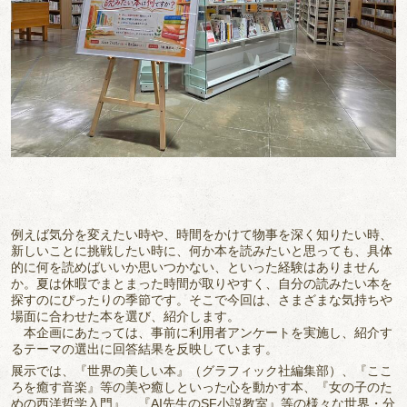
例えば気分を変えたい時や、時間をかけて物事を深く知りたい時、
新しいことに挑戦したい時に、何か本を読みたいと思っても、具体
的に何を読めばいいか思いつかない、といった経験はありません
か。夏は休暇でまとまった時間が取りやすく、自分の読みたい本を
探すのにぴったりの季節です。そこで今回は、さまざまな気持ちや
場面に合わせた本を選び、紹介します。
本企画にあたっては、事前に利用者アンケートを実施し、紹介す
るテーマの選出に回答結果を反映しています。
展示では、『世界の美しい本』（グラフィック社編集部）、『ここ
ろを癒す音楽』等の美や癒しといった心を動かす本、『女の子のた
めの西洋哲学入門』、『AI先生のSF小説教室』等の様々な世界・分