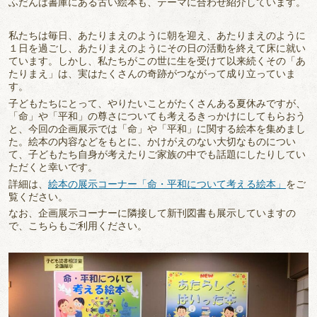
ふだんは書庫にある古い絵本も、テーマに合わせ紹介しています。
私たちは毎日、あたりまえのように朝を迎え、あたりまえのように
１日を過ごし、あたりまえのようにその日の活動を終えて床に就い
ています。しかし、私たちがこの世に生を受けて以来続くその「あ
たりまえ」は、実はたくさんの奇跡がつながって成り立っていま
す。
子どもたちにとって、やりたいことがたくさんある夏休みですが、
「命」や「平和」の尊さについても考えるきっかけにしてもらおう
と、今回の企画展示では「命」や「平和」に関する絵本を集めまし
た。絵本の内容などをもとに、かけがえのない大切なものについ
て、子どもたち自身が考えたりご家族の中でも話題にしたりしてい
ただくと幸いです。
詳細は、
絵本の展示コーナー「命・平和について考える絵本」
をご
覧ください。
なお、企画展示コーナーに隣接して新刊図書も展示していますの
で、こちらもご利用ください。