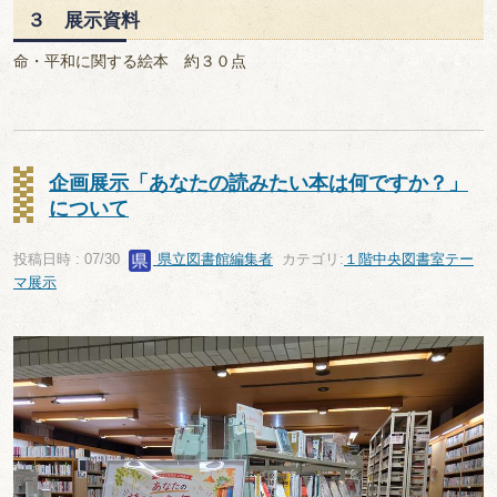
３ 展示資料
命・平和に関する絵本 約３０点
企画展示「あなたの読みたい本は何ですか？」
について
投稿日時 : 07/30
県立図書館編集者
カテゴリ:
１階中央図書室テー
マ展示