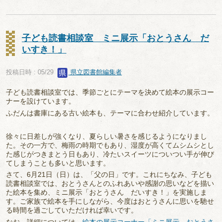
子ども読書相談室 ミニ展示「おとうさん だ
いすき！」
投稿日時 : 05/29
県立図書館編集者
子ども読書相談室では、季節ごとにテーマを決めて絵本の展示コー
ナーを設けています。
ふだんは書庫にある古い絵本も、テーマに合わせ紹介しています。
徐々に日差しが強くなり、夏らしい暑さを感じるようになりまし
た。その一方で、梅雨の時期でもあり、湿度が高くてムシムシとし
た感じがつきまとう日もあり、冷たいスイーツについつい手が伸び
てしまうことも多いと思います。
さて、6月21日（日）は、「父の日」です。これにちなみ、子ども
読書相談室では、おとうさんとのふれあいや感謝の思いなどを描い
た絵本を集め、ミニ展示「おとうさん だいすき！」を実施しま
す。ご家族で絵本を手にしながら、今度はおとうさんに思いを馳せ
る時間を過ごしていただければ幸いです。
なお、詳細については、
絵本の展示コーナー「ミニ展示 おとうさ