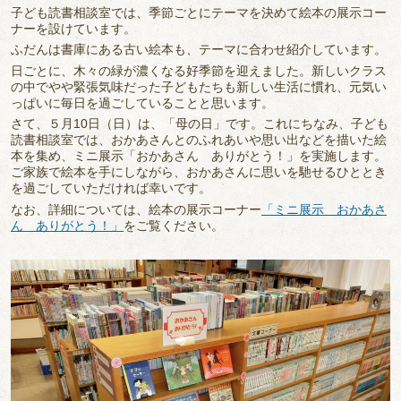
子ども読書相談室では、季節ごとにテーマを決めて絵本の展示コー
ナーを設けています。
ふだんは書庫にある古い絵本も、テーマに合わせ紹介しています。
日ごとに、木々の緑が濃くなる好季節を迎えました。新しいクラス
の中でやや緊張気味だった子どもたちも新しい生活に慣れ、元気い
っぱいに毎日を過ごしていることと思います。
さて、５月10日（日）は、「母の日」です。これにちなみ、子ども
読書相談室では、おかあさんとのふれあいや思い出などを描いた絵
本を集め、ミニ展示「おかあさん ありがとう！」を実施します。
ご家族で絵本を手にしながら、おかあさんに思いを馳せるひととき
を過ごしていただければ幸いです。
なお、詳細については、絵本の展示コーナー
「ミニ展示 おかあさ
ん ありがとう！」
をご覧ください。