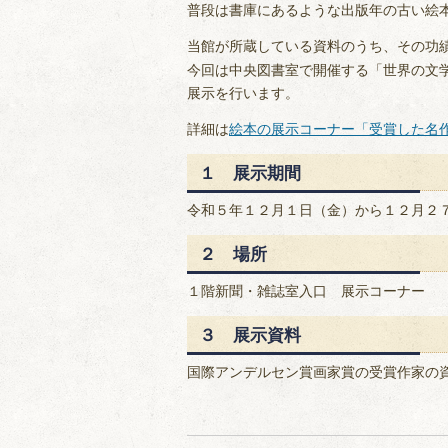
普段は書庫にあるような出版年の古い絵
当館が所蔵している資料のうち、その功
今回は中央図書室で開催する「世界の文
展示を行います。
詳細は
絵本の展示コーナー「受賞した名
１ 展示期間
令和５年１２月１日（金）から１２月２
２ 場所
１階新聞・雑誌室入口 展示コーナー
３ 展示資料
国際アンデルセン賞画家賞の受賞作家の