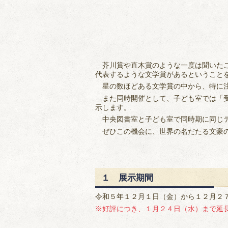
芥川賞や直木賞のような一度は聞いたこ
代表するような文学賞があるということ
星の数ほどある文学賞の中から、特に注
また同時開催として、子ども室では「受
示します。
中央図書室と子ども室で同時期に同じテ
ぜひこの機会に、世界の名だたる文豪の
１ 展示期間
令和５年１２月１日（金）から１２月２
※好評につき、１月２４日（水）まで延