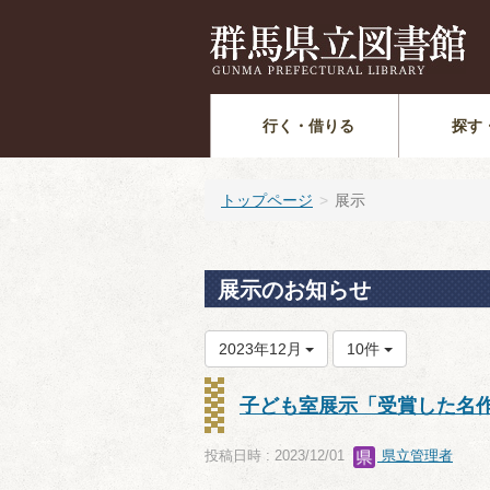
行く・借りる
探す
トップページ
展示
展示のお知らせ
2023年12月
10件
子ども室展示「受賞した名
投稿日時 : 2023/12/01
県立管理者