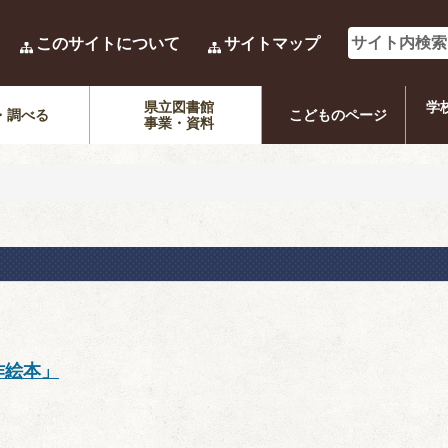
このサイトについて
サイトマップ
県立図書館
学
・調べる
こどものページ
事業・資料
作絵本」