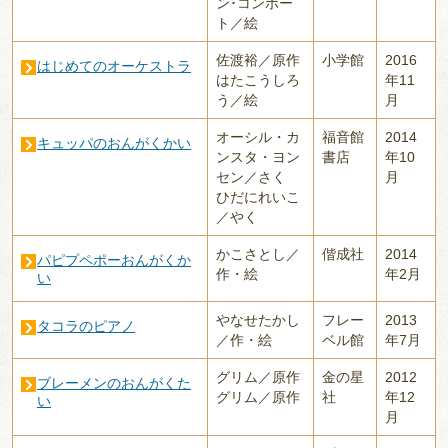
ン･コンポー
ト／絵
佐渡裕／原作
小学館
2016
はじめてのオーケストラ
はたこうしろ
年11
う／絵
月
オーシル・カ
福音館
2014
キュッパのおんがくかい
ンスタ・ヨン
書店
年10
セン／さく
月
ひだにれいこ
／やく
かこさとし／
偕成社
2014
パピプペポーおんがくか
作・絵
年2月
い
やなせたかし
フレー
2013
タコラのピアノ
／作・絵
ベル館
年7月
グリム／原作
金の星
2012
ブレーメンのおんがくた
グリム／原作
社
年12
い
月