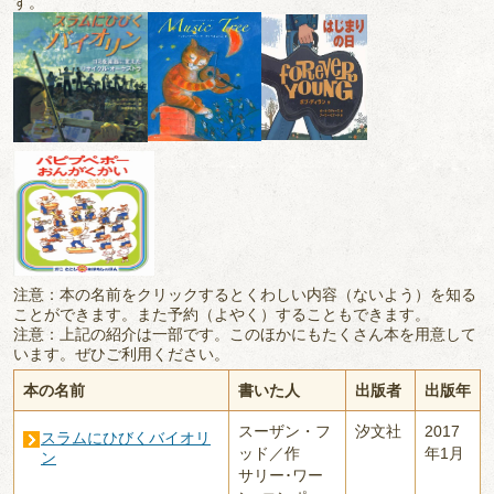
す。
注意：本の名前をクリックするとくわしい内容（ないよう）を知る
ことができます。また予約（よやく）することもできます。
注意：上記の紹介は一部です。このほかにもたくさん本を用意して
います。ぜひご利用ください。
本の名前
書いた人
出版者
出版年
スーザン・フ
汐文社
2017
スラムにひびくバイオリ
ッド／作
年1月
ン
サリー･ワー