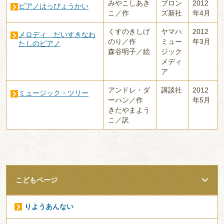
みやこしあき
ブロン
2012
ピアノはっぴょうかい
こ／作
ズ新社
年4月
くすのきしげ
ヤマハ
2012
メロディ だいすきなわ
のり／作
ミュー
年3月
たしのピアノ
森谷明子／絵
ジック
メディ
ア
アンドレ・ダ
講談社
2012
ミュージック・ツリー
ーハン／作
年5月
きたやまよう
こ／訳
こどもページ
りようあんない