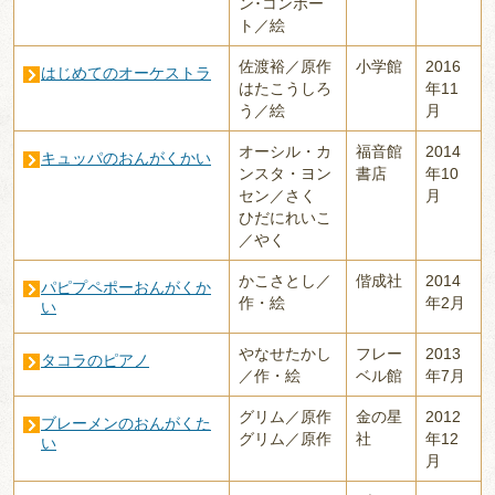
ン･コンポー
ト／絵
佐渡裕／原作
小学館
2016
はじめてのオーケストラ
はたこうしろ
年11
う／絵
月
オーシル・カ
福音館
2014
キュッパのおんがくかい
ンスタ・ヨン
書店
年10
セン／さく
月
ひだにれいこ
／やく
かこさとし／
偕成社
2014
パピプペポーおんがくか
作・絵
年2月
い
やなせたかし
フレー
2013
タコラのピアノ
／作・絵
ベル館
年7月
グリム／原作
金の星
2012
ブレーメンのおんがくた
グリム／原作
社
年12
い
月