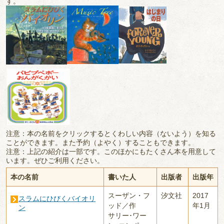
す。
注意：本の名前をクリックするとくわしい内容（ないよう）を知る
ことができます。また予約（よやく）することもできます。
注意：上記の紹介は一部です。このほかにもたくさん本を用意して
います。ぜひご利用ください。
本の名前
書いた人
出版者
出版年
スーザン・フ
汐文社
2017
スラムにひびくバイオリ
ッド／作
年1月
ン
サリー･ワー