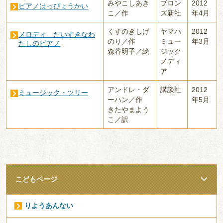
みやこしあき
ブロン
2012
ピアノはっぴょうかい
こ／作
ズ新社
年4月
くすのきしげ
ヤマハ
2012
メロディ だいすきなわ
のり／作
ミュー
年3月
たしのピアノ
森谷明子／絵
ジック
メディ
ア
アンドレ・ダ
講談社
2012
ミュージック・ツリー
ーハン／作
年5月
きたやまよう
こ／訳
こどもページ
りようあんない