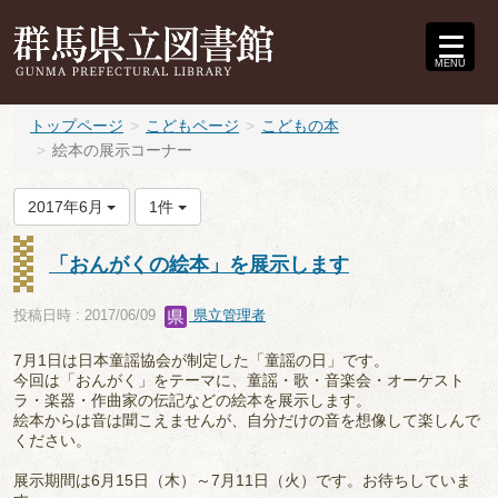
MENU
トップページ
こどもページ
こどもの本
絵本の展示コーナー
2017年6月
1件
「おんがくの絵本」を展示します
投稿日時 : 2017/06/09
県立管理者
7月1日は日本童謡協会が制定した「童謡の日」です。
今回は「おんがく」をテーマに、童謡・歌・音楽会・オーケスト
ラ・楽器・作曲家の伝記などの絵本を展示します。
絵本からは音は聞こえませんが、自分だけの音を想像して楽しんで
ください。
展示期間は6月15日（木）～7月11日（火）です。お待ちしていま