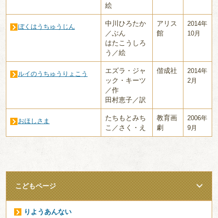
絵
中川ひろたか
アリス
2014年
ぼくはうちゅうじん
／ぶん
館
10月
はたこうしろ
う／絵
エズラ・ジャ
偕成社
2014年
ルイのうちゅうりょこう
ック・キーツ
2月
／作
田村恵子／訳
たちもとみち
教育画
2006年
おほしさま
こ／さく・え
劇
9月
こどもページ
りようあんない