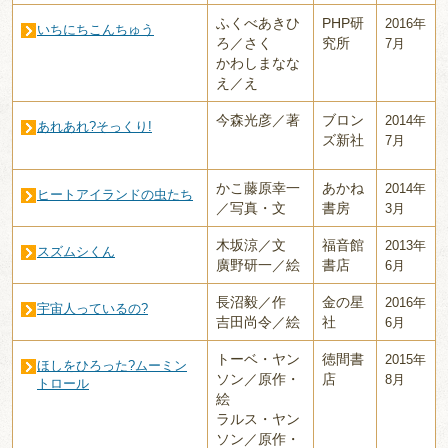
ふくべあきひ
PHP研
2016年
いちにちこんちゅう
ろ／さく
究所
7月
かわしまなな
え／え
今森光彦／著
ブロン
2014年
あれあれ?そっくり!
ズ新社
7月
かこ藤原幸一
あかね
2014年
ヒートアイランドの虫たち
／写真・文
書房
3月
木坂涼／文
福音館
2013年
スズムシくん
廣野研一／絵
書店
6月
長沼毅／作
金の星
2016年
宇宙人っているの?
吉田尚令／絵
社
6月
トーベ・ヤン
徳間書
2015年
ほしをひろった?ムーミン
ソン／原作・
店
8月
トロール
絵
ラルス・ヤン
ソン／原作・