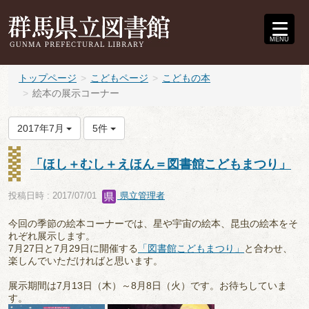
MENU
トップページ
こどもページ
こどもの本
絵本の展示コーナー
2017年7月
5件
「ほし＋むし＋えほん＝図書館こどもまつり」
投稿日時 : 2017/07/01
県立管理者
今回の季節の絵本コーナーでは、星や宇宙の絵本、昆虫の絵本をそ
れぞれ展示します。
7月27日と7月29日に開催する
「図書館こどもまつり」
と合わせ、
楽しんでいただければと思います。
展示期間は7月13日（木）～8月8日（火）です。お待ちしていま
す。