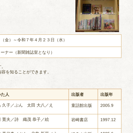
）
日（金）～令和７年４月２３日（水）
コーナー（新聞雑誌室となり）
す。
内容を知ることができます。
いた人
出版者
出版年
島 久子／ぶん 太田 大八／え
童話館出版
2005.9
田 寛夫／詩 織茂 恭子／絵
岩崎書店
1997.12