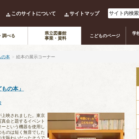
このサイトについて
サイトマップ
県立図書館
学
・調べる
こどものページ
事業・資料
もの本
絵本の展示コーナー
どもの本」
者
が上映されま
した。東京
写真会と題するイベント
ターという機器を使用し
のものは短く無音でした
の大賑わいだったそうで