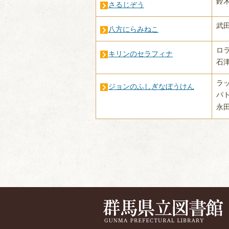
鈴
さるじぞう
武
八方にらみねこ
ロ
キリンのセラフィナ
石
ラ
ジョンのふしぎなぼうけん
パ
永田