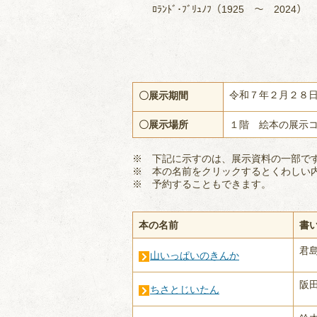
ﾛﾗﾝﾄﾞ･ﾌﾞﾘｭﾉﾌ（1925 ～ 2024
令和７年２月２８
〇展示期間
〇展示場所
１階 絵本の展示
※ 下記に示すのは、展示資料の一部で
※ 本の名前をクリックするとくわしい
※ 予約することもできます。
本の名前
書
君
山いっぱいのきんか
阪
ちさとじいたん