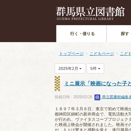
行く・借りる
探す
トップページ
こどもページ
こど
2025年2月
5件
ミニ展示「映画になった子
投稿日時 : 2025/02/28
県立図書館編集
１８９７年３月６日、東京で初めて映画
都神田区錦町の新井商会で、電気活動大
が行われ、ヴァイタスコーププロジェク
た映画上映会が開催されました。映画そ
が、人々は驚きと感動を覚え、連日満員