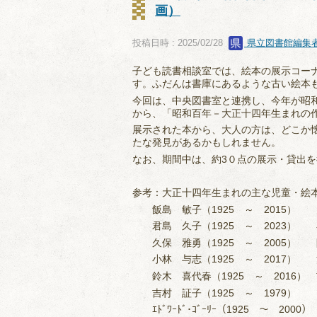
画）
投稿日時 : 2025/02/28
県立図書館編集
子ども読書相談室では、絵本の展示コー
す。ふだんは書庫にあるような古い絵本
今回は、中央図書室と連携し、今年が昭
から、「昭和百年－大正十四年生まれの
展示された本から、大人の方は、どこか
たな発見があるかもしれません。
なお、期間中は、約3０点の展示・貸出
参考：大正十四年生まれの主な児童・絵
飯島 敏子（1925 ～ 2015） 大
君島 久子（1925 ～ 2023） 小
久保 雅勇（1925 ～ 2005） 阪
小林 与志（1925 ～ 2017） 清
鈴木 喜代春（1925 ～ 2016） 吉
吉村 証子（1925 ～ 1979）
ｴﾄﾞﾜｰﾄﾞ･ｺﾞｰﾘｰ（1925 ～ 2000） 