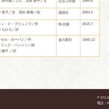
木 喜代春／ぶん 北島 新平／え
1985.6
ほるぷ出版
田 英子／文 清水 耕蔵／絵
2003.1
講談社
ラン・ド・ブリュノフ／作
2015.7
BL出版
津 ちひろ／訳
ッセル・ホーバン／作
金の星社
1995.12
トリック・ベンソン／絵
 徹子 ／訳
〒371
電話：02