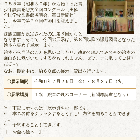
９５５年（昭和３０年）から始まった青
少年読書感想文全国コンクール（主催
全国学校図書館協議会、毎日新聞社）
は、今年で第７０回の節目を迎えまし
た。
課題図書が設定されたのは第８回からと
なります。そこで、今回の展示は、第８回以降の課題図書となった
絵本を集めて展示します。
絵本から当時のことを思い出したり、改めて読んでみてその絵本の
面白さに気づいたりするかもしれません。ぜひ、手に取ってご覧く
ださい。
なお、期間中は、約６０点の展示・貸出を行います。
令和６年７月２６日（金）～８月２７日（火）
〇展示期間
〇展示場所
１階 絵本の展示コーナー（新聞雑誌室となり）
※ 下記に示すのは、展示資料の一部です。
※ 本の名前をクリックするとくわしい内容を知ることができま
す。
※ 予約することもできます。
【 お金の絵本 】