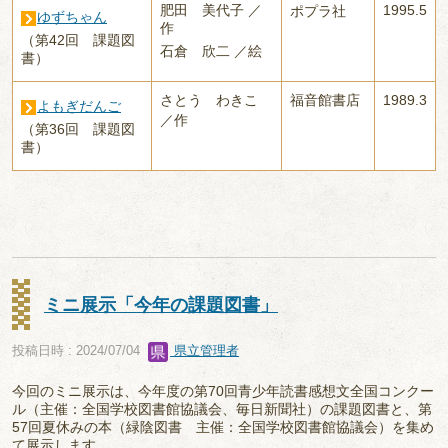
肥田 美代子 ／
1995.5
ポプラ社
ゆずちゃん
作
（第42回 課題図
石倉 欣二 ／絵
書）
さとう わきこ
福音館書店
1989.3
よもぎだんご
／作
（第36回 課題図
書）
ミニ展示「今年の課題図書」
投稿日時 : 2024/07/04
県立管理者
今回のミニ展示は、今年度の第70回青少年読書感想文全国コンクー
ル（主催：全国学校図書館協議会、毎日新聞社）の課題図書と、第
57回夏休みの本（緑陰図書 主催：全国学校図書館協議会）を集め
て展示します。