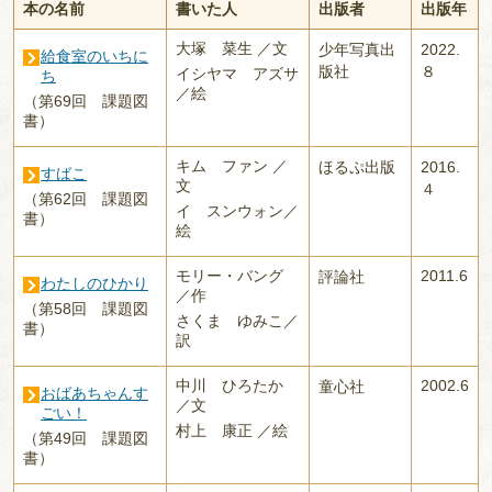
本の名前
書いた人
出版者
出版年
大塚 菜生 ／文
少年写真出
2022.
給食室のいちに
版社
８
イシヤマ アズサ
ち
／絵
（第69回 課題図
書）
キム ファン ／
ほるぷ出版
2016.
すばこ
文
４
（第62回 課題図
イ スンウォン／
書）
絵
モリー・バング
2011.6
評論社
わたしのひかり
／作
（第58回 課題図
さくま ゆみこ／
書）
訳
中川 ひろたか
2002.6
童心社
おばあちゃんす
／文
ごい！
村上 康正 ／絵
（第49回 課題図
書）