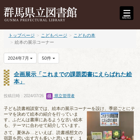
MENU
トップページ
こどもページ
こどもの本
絵本の展示コーナー
2024年7月
50件
企画展示「これまでの課題図書にえらばれた絵
本」
投稿日時 : 2024/07/26
県立管理者
子ども読書相談室では、絵本の展示コーナーを設け、季節ごと
にテ
ーマを決めて絵本の紹介を行っていま
す。ふだんは書庫にあるような古い絵本
も、テーマに合わせて紹介しています。
さて、夏休み…といえば、読書感想文の
宿題を思い出す方も多いと思います。１