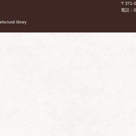
〒371
電話：02
ectural library