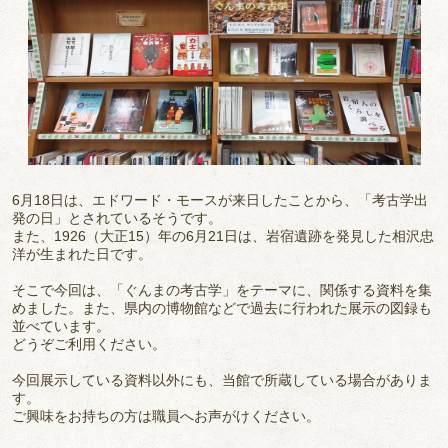
6月18日は、エドワード・モースが来日したことから、「考古学出
発の日」とされているそうです。
また、
1926
（大正
15
）年の6月21日は、岩宿遺跡を発見した相沢忠
洋が生まれた日です。
そこで今回は、「ぐんまの考古学」をテーマに、関係する資料を集
めました。また、県内の博物館などで過去に行われた展示の図録も
並べています。
どうぞご利用ください。
今回展示している資料以外にも、当館で所蔵している場合がありま
す。
ご興味をお持ちの方は職員へお声がけください。