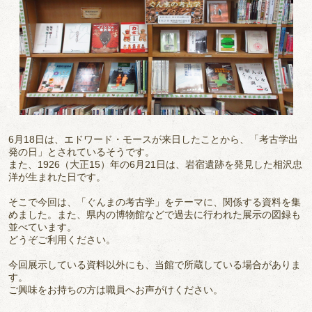
6月18日は、エドワード・モースが来日したことから、「考古学出
発の日」とされているそうです。
また、
1926
（大正
15
）年の6月21日は、岩宿遺跡を発見した相沢忠
洋が生まれた日です。
そこで今回は、「ぐんまの考古学」をテーマに、関係する資料を集
めました。また、県内の博物館などで過去に行われた展示の図録も
並べています。
どうぞご利用ください。
今回展示している資料以外にも、当館で所蔵している場合がありま
す。
ご興味をお持ちの方は職員へお声がけください。