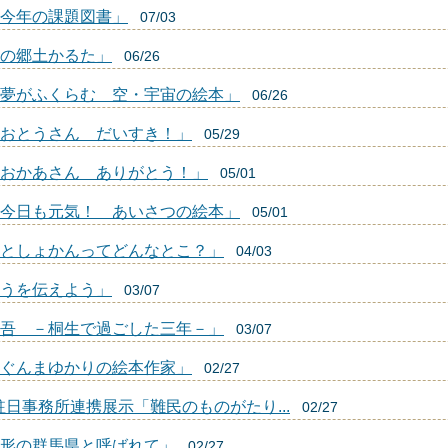
今年の課題図書」
07/03
の郷土かるた」
06/26
夢がふくらむ 空・宇宙の絵本」
06/26
おとうさん だいすき！」
05/29
おかあさん ありがとう！」
05/01
今日も元気！ あいさつの絵本」
05/01
としょかんってどんなとこ？」
04/03
うを伝えよう」
03/07
吾 －桐生で過ごした三年－」
03/07
ぐんまゆかりの絵本作家」
02/27
駐日事務所連携展示「難民のものがたり...
02/27
形の群馬県と呼ばれて」
02/27