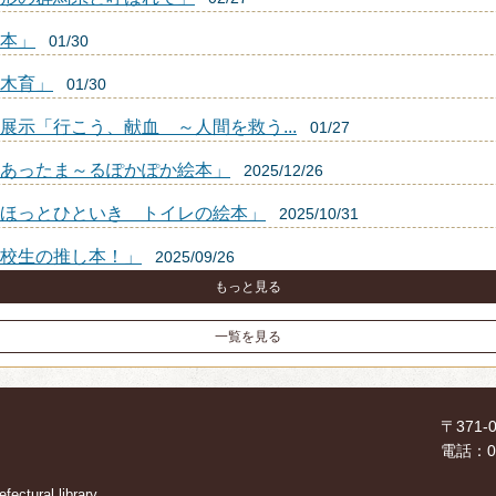
本」
01/30
木育」
01/30
示「行こう、献血 ～人間を救う...
01/27
あったま～るぽかぽか絵本」
2025/12/26
ほっとひといき トイレの絵本」
2025/10/31
校生の推し本！」
2025/09/26
もっと見る
一覧を見る
〒371
電話：02
ectural library