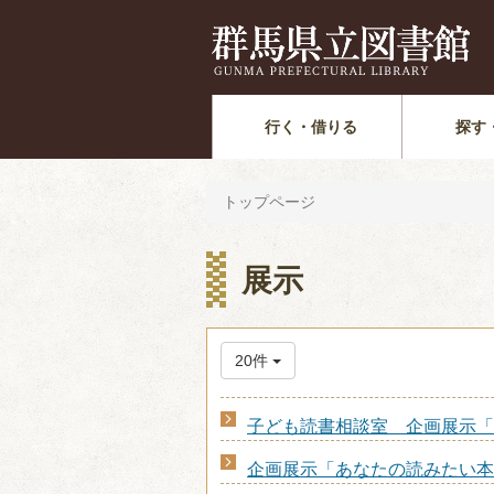
行く・借りる
探す
トップページ
展示
20件
子ども読書相談室 企画展示「
企画展示「あなたの読みたい本