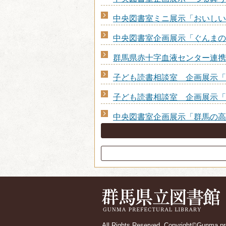
中央図書室ミニ展示「おいしい
中央図書室企画展示「ぐんまの
群馬県赤十字血液センター連携展
子ども読書相談室 企画展示「
子ども読書相談室 企画展示「
中央図書室企画展示「群馬の高
All Rights Reserved, Copyright©Gunma pref