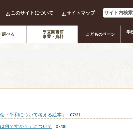
このサイトについて
サイトマップ
県立図書館
学
・調べる
こどものページ
事業・資料
命・平和について考える絵本」
07/31
は何ですか？」について
07/30