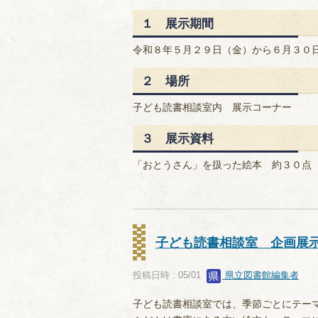
１ 展示期間
令和８年５月２９日（金）から６月３０
２ 場所
子ども読書相談室内 展示コーナー
３ 展示資料
「おとうさん」を扱った絵本 約３０点
子ども読書相談室 企画展
投稿日時 : 05/01
県立図書館編集者
子ども読書相談室では、季節ごとにテー