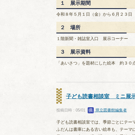
１ 展示期間
令和８年５月１日（金）から６月２３日
２ 場所
１階新聞・雑誌室入口 展示コーナー
３ 展示資料
「あいさつ」を題材にした絵本 約３０
子ども読書相談室 ミニ展
投稿日時 : 05/01
県立図書館編集者
子ども読書相談室では、季節ごとにテー
ふだんは書庫にある古い絵本も、テーマ