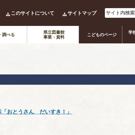
このサイトについて
サイトマップ
県立図書館
学
・調べる
こどものページ
事業・資料
示「おとうさん だいすき！」