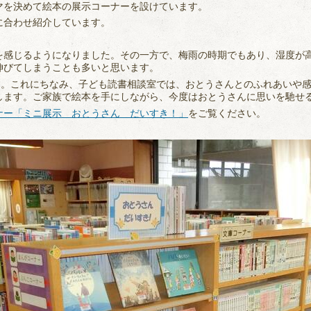
マを決めて絵本の展示コーナーを設けています。
に合わせ紹介しています。
を感じるようになりました。その一方で、梅雨の時期でもあり、湿度が
伸びてしまうことも多いと思います。
です。これにちなみ、子ども読書相談室では、おとうさんとのふれあいや
します。ご家族で絵本を手にしながら、今度はおとうさんに思いを馳せ
ナー「ミニ展示 おとうさん だいすき！」
をご覧ください。