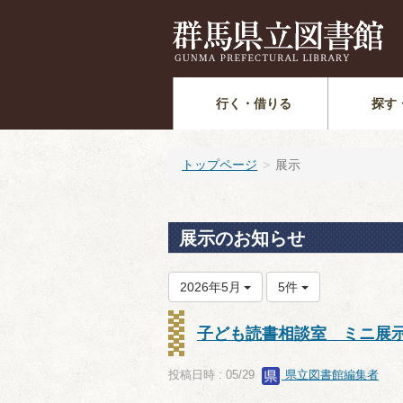
行く・借りる
探す
トップページ
展示
展示のお知らせ
2026年5月
5件
子ども読書相談室 ミニ展
投稿日時 : 05/29
県立図書館編集者