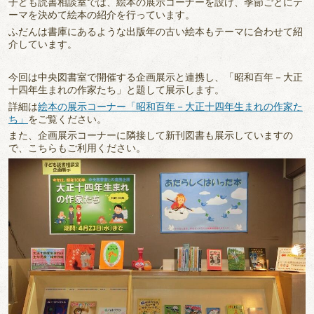
子ども読書相談室では、絵本の展示コーナーを設け、季節ごとにテ
ーマを決めて絵本の紹介を行っています。
ふだんは書庫にあるような出版年の古い絵本もテーマに合わせて紹
介しています。
今回は中央図書室で開催する企画展示と連携し、「昭和百年－大正
十四年生まれの作家たち」と題して展示します。
詳細は
絵本の展示コーナー「昭和百年－大正十四年生まれの作家た
ち」
をご覧ください。
また、企画展示コーナーに隣接して新刊図書も展示していますの
で、こちらもご利用ください。