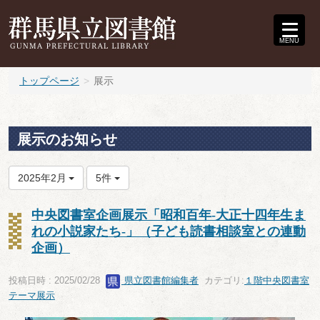
MENU
トップページ
展示
展示のお知らせ
2025年2月
5件
中央図書室企画展示「昭和百年-大正十四年生ま
れの小説家たち-」（子ども読書相談室との連動
企画）
投稿日時 : 2025/02/28
県立図書館編集者
カテゴリ:
１階中央図書室
テーマ展示