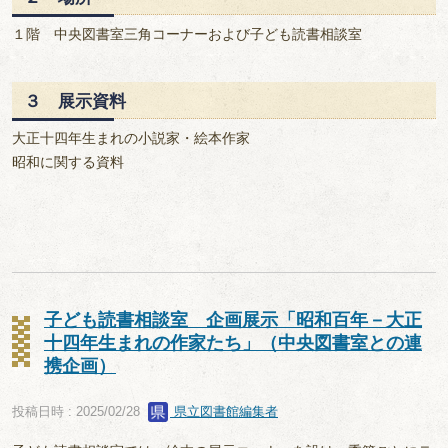
１階 中央図書室三角コーナーおよび子ども読書相談室
３ 展示資料
大正十四年生まれの小説家・絵本作家
昭和に関する資料
子ども読書相談室 企画展示「昭和百年－大正
十四年生まれの作家たち」（中央図書室との連
携企画）
投稿日時 : 2025/02/28
県立図書館編集者