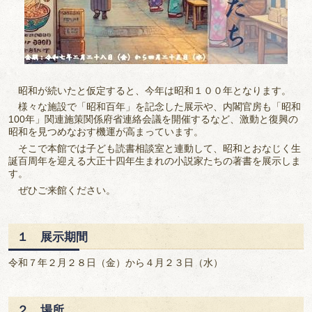
昭和が続いたと仮定すると、今年は昭和１００年となります。
様々な施設で「昭和百年」を記念した展示や、内閣官房も「昭和
100年」関連施策関係府省連絡会議を開催するなど、激動と復興の
昭和を見つめなおす機運が高まっています。
そこで本館では子ども読書相談室と連動して、昭和とおなじく生
誕百周年を迎える大正十四年生まれの小説家たちの著書を展示しま
す。
ぜひご来館ください。
１ 展示期間
令和７年２月２８日（金）から４月２３日（水）
２ 場所