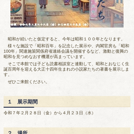
昭和が続いたと仮定すると、今年は昭和１００年となります。
様々な施設で「昭和百年」を記念した展示や、内閣官房も「昭和
100年」関連施策関係府省連絡会議を開催するなど、激動と復興の
昭和を見つめなおす機運が高まっています。
そこで本館では子ども読書相談室と連動して、昭和とおなじく生
誕百周年を迎える大正十四年生まれの小説家たちの著書を展示しま
す。
ぜひご来館ください。
１ 展示期間
令和７年２月２８日（金）から４月２３日（水）
２ 場所