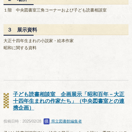
１階 中央図書室三角コーナーおよび子ども読書相談室
３ 展示資料
大正十四年生まれの小説家・絵本作家
昭和に関する資料
子ども読書相談室 企画展示「昭和百年－大正
十四年生まれの作家たち」（中央図書室との連
携企画）
投稿日時 : 2025/02/28
県立図書館編集者