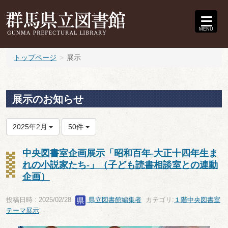
MENU
トップページ
展示
展示のお知らせ
2025年2月
50件
中央図書室企画展示「昭和百年-大正十四年生ま
れの小説家たち-」（子ども読書相談室との連動
企画）
投稿日時 : 2025/02/28
県立図書館編集者
カテゴリ:
１階中央図書室
テーマ展示