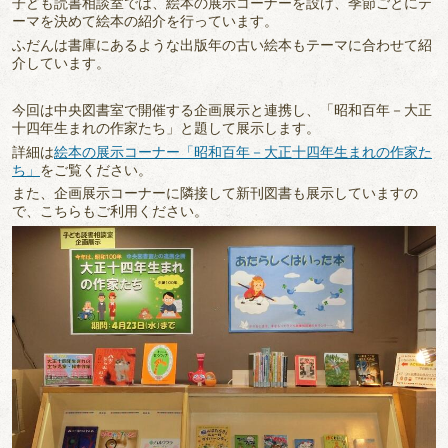
子ども読書相談室では、絵本の展示コーナーを設け、季節ごとにテ
ーマを決めて絵本の紹介を行っています。
ふだんは書庫にあるような出版年の古い絵本もテーマに合わせて紹
介しています。
今回は中央図書室で開催する企画展示と連携し、「昭和百年－大正
十四年生まれの作家たち」と題して展示します。
詳細は
絵本の展示コーナー「昭和百年－大正十四年生まれの作家た
ち」
をご覧ください。
また、企画展示コーナーに隣接して新刊図書も展示していますの
で、こちらもご利用ください。