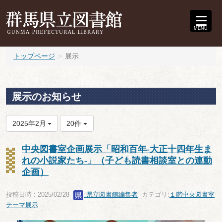
MENU
トップページ
展示
展示のお知らせ
2025年2月
20件
中央図書室企画展示「昭和百年-大正十四年生ま
れの小説家たち-」（子ども読書相談室との連動
企画）
投稿日時 : 2025/02/28
県立図書館編集者
カテゴリ:
１階中央図書室
テーマ展示