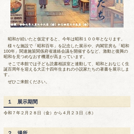
昭和が続いたと仮定すると、今年は昭和１００年となります。
様々な施設で「昭和百年」を記念した展示や、内閣官房も「昭和
100年」関連施策関係府省連絡会議を開催するなど、激動と復興の
昭和を見つめなおす機運が高まっています。
そこで本館では子ども読書相談室と連動して、昭和とおなじく生
誕百周年を迎える大正十四年生まれの小説家たちの著書を展示しま
す。
ぜひご来館ください。
１ 展示期間
令和７年２月２８日（金）から４月２３日（水）
２ 場所