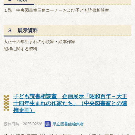
１階 中央図書室三角コーナーおよび子ども読書相談室
３ 展示資料
大正十四年生まれの小説家・絵本作家
昭和に関する資料
子ども読書相談室 企画展示「昭和百年－大正
十四年生まれの作家たち」（中央図書室との連
携企画）
投稿日時 : 2025/02/28
県立図書館編集者