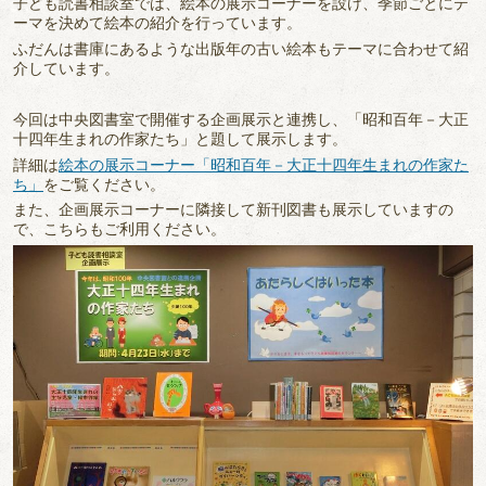
子ども読書相談室では、絵本の展示コーナーを設け、季節ごとにテ
ーマを決めて絵本の紹介を行っています。
ふだんは書庫にあるような出版年の古い絵本もテーマに合わせて紹
介しています。
今回は中央図書室で開催する企画展示と連携し、「昭和百年－大正
十四年生まれの作家たち」と題して展示します。
詳細は
絵本の展示コーナー「昭和百年－大正十四年生まれの作家た
ち」
をご覧ください。
また、企画展示コーナーに隣接して新刊図書も展示していますの
で、こちらもご利用ください。