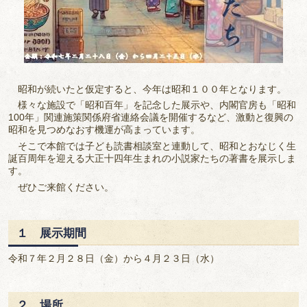
昭和が続いたと仮定すると、今年は昭和１００年となります。
様々な施設で「昭和百年」を記念した展示や、内閣官房も「昭和
100年」関連施策関係府省連絡会議を開催するなど、激動と復興の
昭和を見つめなおす機運が高まっています。
そこで本館では子ども読書相談室と連動して、昭和とおなじく生
誕百周年を迎える大正十四年生まれの小説家たちの著書を展示しま
す。
ぜひご来館ください。
１ 展示期間
令和７年２月２８日（金）から４月２３日（水）
２ 場所