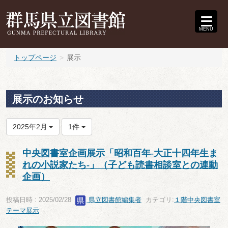
MENU
トップページ
展示
展示のお知らせ
2025年2月
1件
中央図書室企画展示「昭和百年-大正十四年生ま
れの小説家たち-」（子ども読書相談室との連動
企画）
投稿日時 : 2025/02/28
県立図書館編集者
カテゴリ:
１階中央図書室
テーマ展示