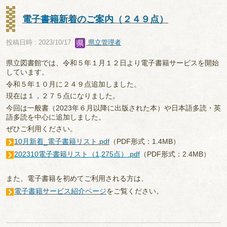
電子書籍新着のご案内（２４９点）
投稿日時 : 2023/10/17
県立管理者
県立図書館では、令和５年１月１２日より電子書籍サービスを開始
しています。
令和５年１０月に２４９点追加しました。
現在は１，２７５点になりました。
今回は一般書（2023年６月以降に出版された本）や日本語多読・英
語多読を中心に追加しました。
ぜひご利用ください。
10月新着_電子書籍リスト.pdf
（PDF形式：1.4MB）
202310電子書籍リスト（1,275点）.pdf
（PDF形式：2.4MB）
また、電子書籍を初めてご利用される方は、
電子書籍サービス紹介ページ
をご覧ください。