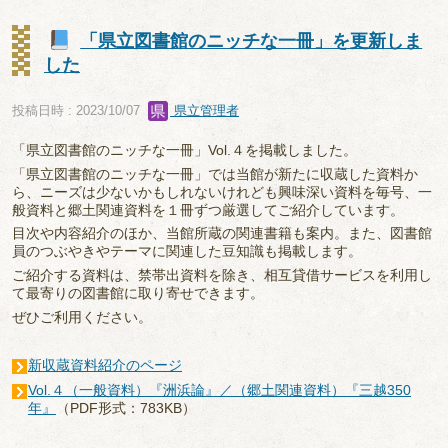
「県立図書館のニッチな一冊」を更新しま
した
投稿日時 : 2023/10/07
県立管理者
「県立図書館のニッチな一冊」Vol.４を掲載しました。
「県立図書館のニッチな一冊」では当館が新たに収蔵した資料か
ら、ニーズは少ないかもしれないけれども興味深い資料を毎号、一
般資料と郷土関連資料を１冊ずつ厳選してご紹介しています。
目次や内容紹介のほか、当館所蔵の関連書籍も案内。また、図書館
員のつぶやきやテーマに関連した豆知識も掲載します。
ご紹介する資料は、禁帯出資料を除き、相互貸借サービスを利用し
て最寄りの図書館に取り寄せできます。
ぜひご利用ください。
新収蔵資料紹介のページ
Vol.４（一般資料）『洲浜論』／（郷土関連資料）『三越350
年』
（PDF形式：783KB）