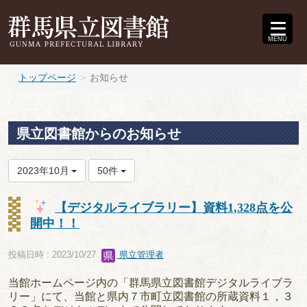
MENU
トップページ
お知らせ
県立図書館からのお知らせ
2023年10月
50件
【デジタルライブラリー】資料1,328点を公
開中！！
投稿日時 : 2023/10/27
県立管理者
当館ホームページ内の「群馬県立図書館デジタルライブラ
リー」にて、当館と県内７市町立図書館の所蔵資料１，３