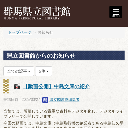
MENU
トップページ
お知らせ
県立図書館からのお知らせ
全ての記事
5件
【動画公開】中島文庫の紹介
投稿日時 : 2025/03/27
県立図書館編集者
当館では、所蔵している貴重な資料をデジタル化し、デジタルライ
ブラリーで公開しています。
今回の動画では、中島文庫（中島飛行機の創業者である中島知久平