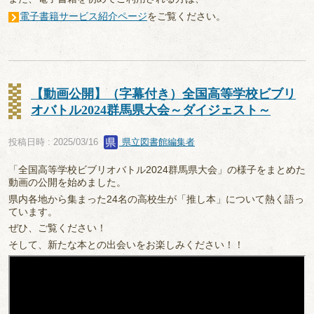
電子書籍サービス紹介ページ
をご覧ください。
【動画公開】（字幕付き）全国高等学校ビブリ
オバトル2024群馬県大会～ダイジェスト～
投稿日時 : 2025/03/16
県立図書館編集者
「全国高等学校ビブリオバトル2024群馬県大会」の様子をまとめた
動画の公開を始めました。
県内各地から集まった24名の高校生が「推し本」について熱く語っ
ています。
ぜひ、ご覧ください！
そして、新たな本との出会いをお楽しみください！！