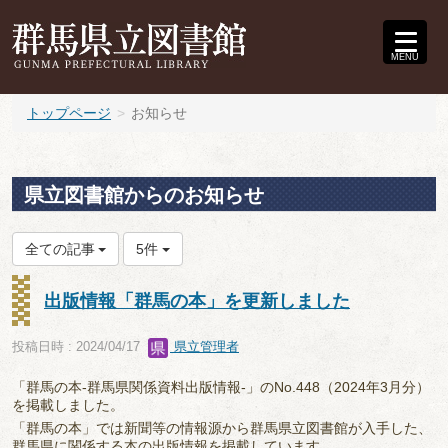
MENU
トップページ
お知らせ
県立図書館からのお知らせ
全ての記事
5件
出版情報「群馬の本」を更新しました
投稿日時 : 2024/04/17
県立管理者
「群馬の本-群馬県関係資料出版情報-」のNo.448（2024年3月分）
を掲載しました。
「群馬の本」では新聞等の情報源から群馬県立図書館が入手した、
群馬県に関係する本の出版情報を掲載しています。