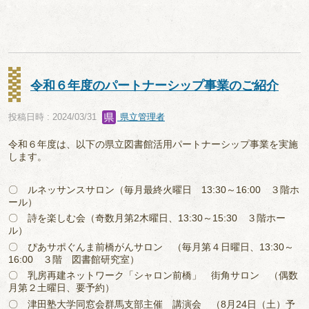
令和６年度のパートナーシップ事業のご紹介
投稿日時 : 2024/03/31
県立管理者
令和６年度は、以下の県立図書館活用パートナーシップ事業を実施
します。
〇 ルネッサンスサロン（毎月最終火曜日 13:30～16:00 ３階ホ
ール）
〇 詩を楽しむ会（奇数月第2木曜日、13:30～15:30 ３階ホー
ル）
〇 ぴあサポぐんま前橋がんサロン （毎月第４日曜日、13:30～
16:00 ３階 図書館研究室）
〇 乳房再建ネットワーク「シャロン前橋」 街角サロン （偶数
月第２土曜日、要予約）
〇 津田塾大学同窓会群馬支部主催 講演会 （8月24日（土）予