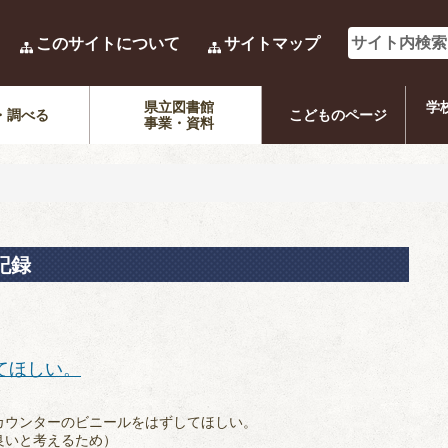
このサイトについて
サイトマップ
県立図書館
学
・調べる
こどものページ
事業・資料
記録
てほしい。
カウンターのビニールをはずしてほしい。
良いと考えるため）