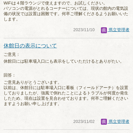
WiFiは４階ラウンジで使えますので、お試しください。
パソコンの電源がとれるコーナーについては、現状の館内の電気設
備の状況では設置は困難です。何卒ご理解くださるようお願いいた
します。
2023/11/10
県立管理者
休館日の表示について
ご意見：
休館日には駐車場入口にも表示をしていただけるとありがたい。
回答：
ご意見ありがとうございます。
以前は、休館日には駐車場入口に看板（フィールドアーチ）を設置
しておりましたが、強風で倒れたことによるトラブルが何度か発生
したため、現在は設置を見合わせております。何卒ご理解ください
ますようお願い申し上げます。
2023/11/02
県立管理者