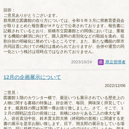
回答：
ご意見ありがとうございます。
群馬県立図書館の在り方については、令和５年３月に県教育委員会
が取りまとめた報告書がＨＰなどで公表されております。報告書に
記載されているとおり、前橋市立図書館との関係においては、重複
する機能の解消に向けて、購入資料の差別化などの取組を進め、役
割分担の明確化に努めているところです。また、新たな機能の県市
共同設置に向けての検討は進められておりますが、合併や運営の同
一化という検討は現時点ではなされておりません。
2023/10/24
県立管理者
12月の企画展示について
2022/12/06
ご意見：
図書館１階のカウンター横で、最近いつも展示されている歴史上の
人物に関する書籍の特集は、好企画で、毎回、興味深く拝見してい
ます。鑑真様の際は実際一冊お借り致しました。さて、そこで、１
２月の開戦記念日の前後には、前橋にゆかりある二人の偉大な軍
人、岩佐直治中佐、鈴木貫太郎大将（終戦時の首相）に関連する史
書の展示を是非お願い致します。目下、朔太郎の展示をしている場
所で、同じ規模でやって頂いてもいいのではないでしょうか。朔太