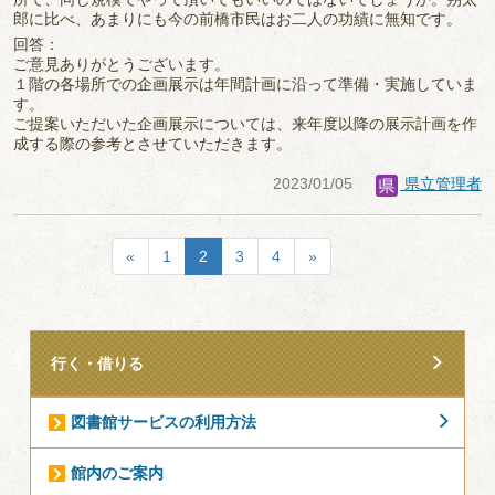
郎に比べ、あまりにも今の前橋市民はお二人の功績に無知です。
回答：
ご意見ありがとうございます。
１階の各場所での企画展示は年間計画に沿って準備・実施していま
す。
ご提案いただいた企画展示については、来年度以降の展示計画を作
成する際の参考とさせていただきます。
2023/01/05
県立管理者
«
1
2
3
4
»
行く・借りる
図書館サービスの利用方法
館内のご案内