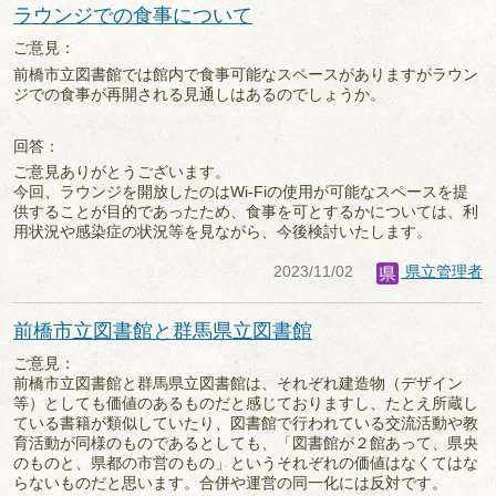
ラウンジでの食事について
ご意見：
前橋市立図書館では館内で食事可能なスペースがありますがラウン
ジでの食事が再開される見通しはあるのでしょうか。
回答：
ご意見ありがとうございます。
今回、ラウンジを開放したのはWi-Fiの使用が可能なスペースを提
供することが目的であったため、食事を可とするかについては、利
用状況や感染症の状況等を見ながら、今後検討いたします。
2023/11/02
県立管理者
前橋市立図書館と群馬県立図書館
ご意見：
前橋市立図書館と群馬県立図書館は、それぞれ建造物（デザイン
等）としても価値のあるものだと感じておりますし、たとえ所蔵し
ている書籍が類似していたり、図書館で行われている交流活動や教
育活動が同様のものであるとしても、「図書館が２館あって、県央
のものと、県都の市営のもの」というそれぞれの価値はなくてはな
らないものだと思います。合併や運営の同一化には反対です。