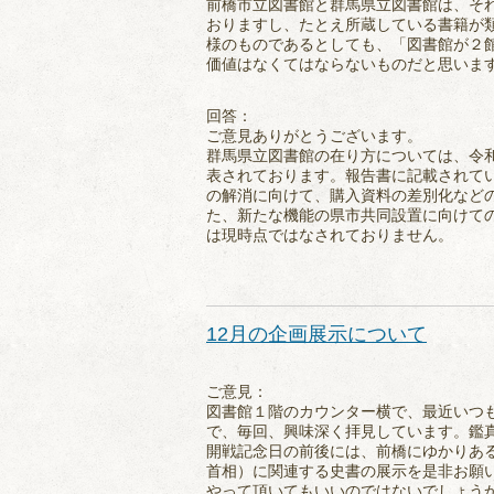
前橋市立図書館と群馬県立図書館は、そ
おりますし、たとえ所蔵している書籍が
様のものであるとしても、「図書館が２
価値はなくてはならないものだと思いま
回答：
ご意見ありがとうございます。
群馬県立図書館の在り方については、令
表されております。報告書に記載されて
の解消に向けて、購入資料の差別化など
た、新たな機能の県市共同設置に向けて
は現時点ではなされておりません。
12月の企画展示について
ご意見：
図書館１階のカウンター横で、最近いつ
で、毎回、興味深く拝見しています。鑑
開戦記念日の前後には、前橋にゆかりあ
首相）に関連する史書の展示を是非お願
やって頂いてもいいのではないでしょう