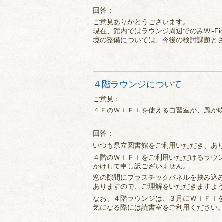
回答：
ご意見ありがとうございます。
現在、館内ではラウンジ周辺でのみWi-F
境の整備については、今後の検討課題と
４階ラウンジについて
ご意見：
４ＦのＷｉＦｉを使える自習室が、風が
回答：
いつも県立図書館をご利用いただき、あ
４階のＷｉＦｉをご利用いただけるラウ
かけして申し訳ございません。
窓の隙間にプラスチックパネルを挟み込
ありますので、ご理解をいただきますよ
なお、４階ラウンジは、３月にＷｉＦｉ
気になる際には読書室をご利用ください