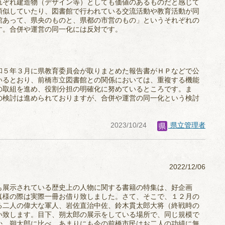
れぞれ建造物（デザイン等）としても価値のあるものだと感じて
類似していたり、図書館で行われている交流活動や教育活動が同
館あって、県央のものと、県都の市営のもの」というそれぞれの
す。合併や運営の同一化には反対です。
和５年３月に県教育委員会が取りまとめた報告書がＨＰなどで公
いるとおり、前橋市立図書館との関係においては、重複する機能
の取組を進め、役割分担の明確化に努めているところです。ま
の検討は進められておりますが、合併や運営の同一化という検討
2023/10/24
県立管理者
2022/12/06
も展示されている歴史上の人物に関する書籍の特集は、好企画
真様の際は実際一冊お借り致しました。さて、そこで、１２月の
る二人の偉大な軍人、岩佐直治中佐、鈴木貫太郎大将（終戦時の
い致します。目下、朔太郎の展示をしている場所で、同じ規模で
か。朔太郎に比べ、あまりにも今の前橋市民はお二人の功績に無