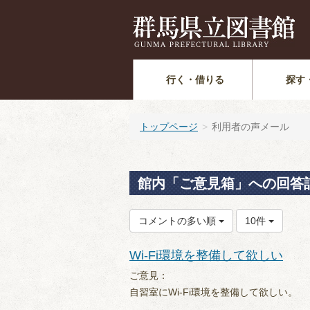
行く・借りる
探す
トップページ
利用者の声メール
館内「ご意見箱」への回答
コメントの多い順
10件
Wi-Fi環境を整備して欲しい
ご意見：
自習室にWi-Fi環境を整備して欲しい。