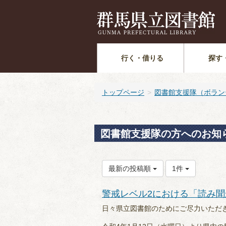
行く・借りる
探す
トップページ
図書館支援隊（ボラン
図書館支援隊の方へのお知
最新の投稿順
1件
警戒レベル2における「読み
日々県立図書館のためにご尽力いただ