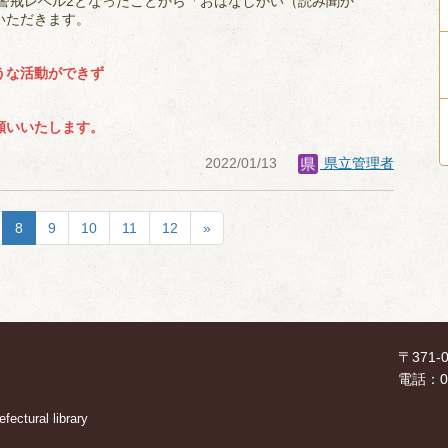
の警戒レベル2となったことから「おはなしかい（読み聞か
いただきます。
うな活動ができず
願いいたします。
2022/01/13
県立管理者
8
9
10
11
12
»
〒371
電話：02
ectural library