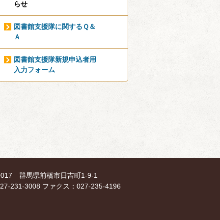
らせ
図書館支援隊に関するＱ＆
Ａ
図書館支援隊新規申込者用
入力フォーム
-0017 群馬県前橋市日吉町1-9-1
7-231-3008 ファクス：027-235-4196