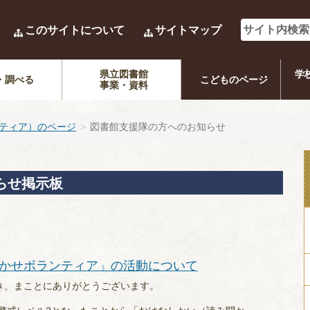
このサイトについて
サイトマップ
県立図書館
学
・調べる
こどものページ
事業・資料
ティア）のページ
図書館支援隊の方へのお知らせ
らせ掲示板
聞かせボランティア」の活動について
き、まことにありがとうございます。