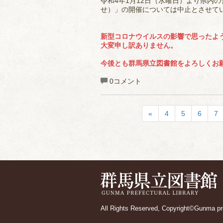
令和4年1月12日（水曜日）より県内
せ）」の開催については中止とさせて
新型コロナウイルスの影響で思ったよ
大変申し訳ありません。
今後とも群馬県立図書館をよろしくお
0コメント
«
4
5
6
7
All Rights Reserved, Copyright©Gunma pref