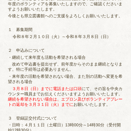
年度のボランティアを募集いたしますので、ご確認くださいま
すようお願いいたします。
今後とも県立図書館へのご支援をよろしくお願いいたします。
１ 募集期間
令和８年２月１０日（火）～令和８年３月８日（日）
２ 申込みについて
・継続して来年度も活動を希望される場合
改めて申込書を提出せず、前年度からそのまま継続となりま
す。特に手続等は必要ありません。
・来年度の活動を希望されない場合、また別の活動へ変更を希
望される場合
３月８日（日）までに電話または口頭
にて、その旨を中央カ
ウンター職員までお伝えくださいますようお願いいたします。
継続を希望されない場合は、エプロン及びボランティアプレー
トの返却を３月３１日（火）までに
お願いいたします。
３ 登録証交付式について
・日時：４月１１日（土曜日）13時00分～14時30分（受付開
始12時30分）