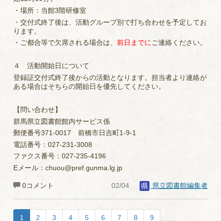
・場所：当館3階研修室
・交付式終了後は、活動グループ別で打ち合わせを予定してお
ります。
・ご都合等で欠席される場合は、
前日までに
ご連絡ください。
４ 活動開始日について
登録証交付式終了後からの活動となります。担当者より連絡が
ある場合はそちらの開始日を優先してください。
【問い合わせ】
群馬県立図書館館内サービス係
郵便番号371-0017 前橋市日吉町1-9-1
電話番号：027-231-3008
ファクス番号：027-235-4196
Eメール：chuou@pref.gunma.lg.jp
0コメント
02/04
県立図書館編集者
1
2
3
4
5
6
7
8
9