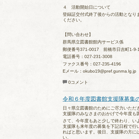
４ 活動開始日について
登録証交付式終了後からの活動となり
ください。
【問い合わせ】
群馬県立図書館館内サービス係
郵便番号371-0017 前橋市日吉町1-9-
電話番号：027-231-3008
ファクス番号：027-235-4196
Eメール：okubo19@pref.gunma.lg.jp
0コメント
令和６年度図書館支援隊募集
日々県立図書館のためにご尽力いただ
支援隊のみなさまのおかげで今年度も
さて、今年度もあと少しで終わり、い
支援隊も来年度の募集を下記日程で行
ればと思います。後日、支援隊の方に
い。