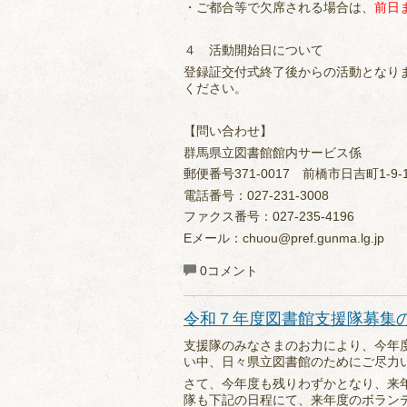
・ご都合等で欠席される場合は、
前日
４ 活動開始日について
登録証交付式終了後からの活動となり
ください。
【問い合わせ】
群馬県立図書館館内サービス係
郵便番号371-0017 前橋市日吉町1-9-
電話番号：027-231-3008
ファクス番号：027-235-4196
Eメール：chuou@pref.gunma.lg.jp
0コメント
令和７年度図書館支援隊募集
支援隊のみなさまのお力により、今年
い中、日々県立図書館のためにご尽力
さて、今年度も残りわずかとなり、来
隊も下記の日程にて、来年度のボラン