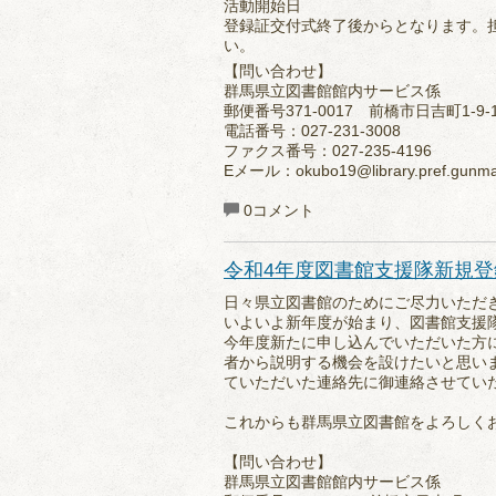
活動開始日
登録証交付式終了後からとなります。
い。
【問い合わせ】
群馬県立図書館館内サービス係
郵便番号371-0017 前橋市日吉町1-9-
電話番号：027-231-3008
ファクス番号：027-235-4196
Eメール：okubo19@library.pref.gunm
0コメント
令和4年度図書館支援隊新規
日々県立図書館のためにご尽力いただ
いよいよ新年度が始まり、図書館支援隊
今年度新たに申し込んでいただいた方
者から説明する機会を設けたいと思い
ていただいた連絡先に御連絡させてい
これからも群馬県立図書館をよろしく
【問い合わせ】
群馬県立図書館館内サービス係