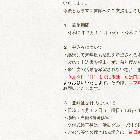
いたします。
今後とも県立図書館へのご支援をよろ
１ 募集期間
令和７年２月１１日（火）～令和７
２ 申込みについて
・継続して来年度も活動を希望される
改めて申込書を提出せず、前年度から
・来年度の活動を希望されない場合、
３月９日（日）までに電話または口
ようお願いいたします
。その際、
エプ
お願いいたします。
３ 登録証交付式について
・日時：４月１２日（土曜日）13時～1
・場所：当館3階研修室
・交付式終了後は、活動グループ別で
・ご都合等で欠席される場合は、
前日