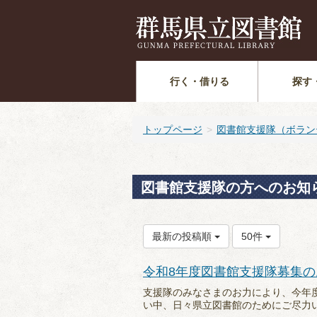
行く・借りる
探す
トップページ
図書館支援隊（ボラン
図書館支援隊の方へのお知
最新の投稿順
50件
令和8年度図書館支援隊募集の
支援隊のみなさまのお力により、今年
い中、日々県立図書館のためにご尽力