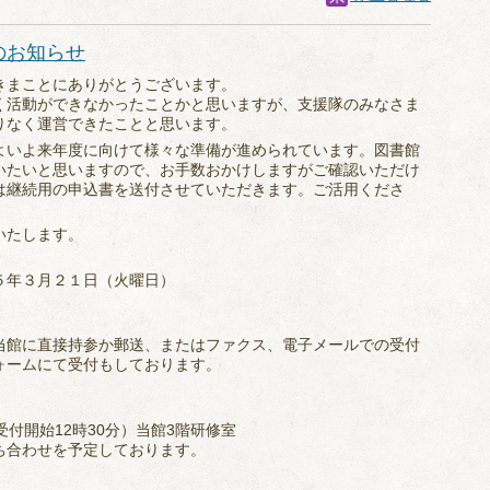
のお知らせ
きまことにありがとうございます。
く活動ができなかったことかと思いますが、支援隊のみなさま
りなく運営できたことと思います。
よいよ来年度に向けて様々な準備が進められています。図書館
いたいと思いますので、お手数おかけしますがご確認いただけ
は継続用の申込書を送付させていただきます。ご活用くださ
いたします。
５年３月２１日（火曜日）
当館に直接持参か郵送、またはファクス、電子メールでの受付
ォームにて受付もしております。
（受付開始12時30分）当館3階研修室
ち合わせを予定しております。