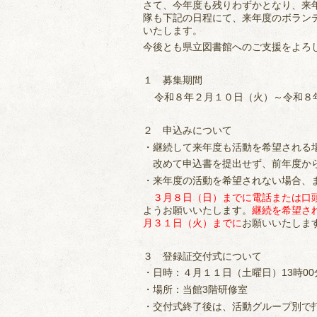
さて、今年度も残りわずかとなり、来
隊も下記の日程にて、来年度のボラン
いたします。
今後とも県立図書館へのご支援をよろ
１ 募集期間
令和８年２月１０日（火）～令和８
２ 申込みについて
・継続して来年度も活動を希望される
改めて申込書を提出せず、前年度から
・来年度の活動を希望されない場合、
３月８日（日）までに電話または口
ようお願いいたします。
継続を希望さ
月３１日（火）までに
お願いいたしま
３ 登録証交付式について
・日時：４月１１日（土曜日）13時00分
・場所：当館3階研修室
・交付式終了後は、活動グループ別で