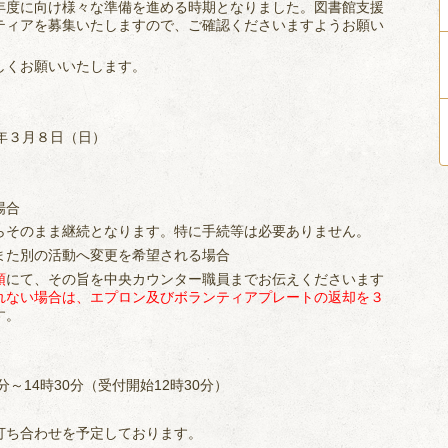
年度に向け様々な準備を進める時期となりました。図書館支援
ティアを募集いたしますので、ご確認くださいますようお願い
しくお願いいたします。
年３月８日（日）
場合
そのまま継続となります。特に手続等は必要ありません。
また別の活動へ変更を希望される場合
頭
にて、その旨を中央カウンター職員までお伝えくださいます
れない場合は、エプロン及びボランティアプレートの返却を３
す。
～14時30分（受付開始12時30分）
打ち合わせを予定しております。