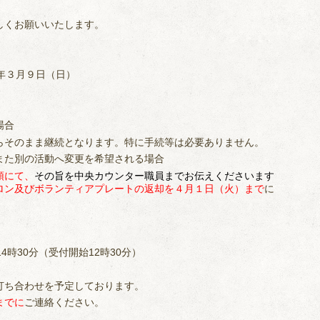
しくお願いいたします。
年３月９日（日）
場合
そのまま継続となります。特に手続等は必要ありません。
また別の活動へ変更を希望される場合
頭にて、
その旨を中央カウンター職員までお伝えください
ます
ロン及びボランティアプレートの返却を４月１日（火）まで
に
4時30分（受付開始12時30分）
打ち合わせを予定しております。
までに
ご連絡ください。