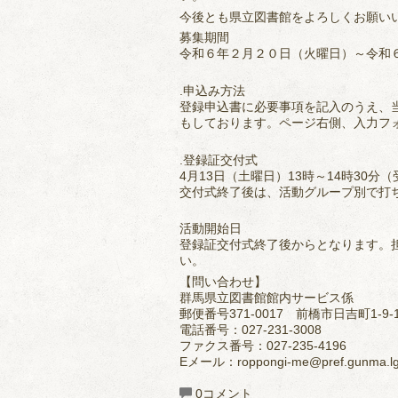
今後とも県立図書館をよろしくお願い
募集期間
令和６年２月２０日（火曜日）～令和
.申込み方法
登録申込書に必要事項を記入のうえ、
もしております。ページ右側、入力フ
.登録証交付式
4月13日（土曜日）13時～14時30分
交付式終了後は、活動グループ別で打
活動開始日
登録証交付式終了後からとなります。
い。
【問い合わせ】
群馬県立図書館館内サービス係
郵便番号371-0017 前橋市日吉町1-9-
電話番号：027-231-3008
ファクス番号：027-235-4196
Eメール：roppongi-me@pref.gunma.lg
0コメント