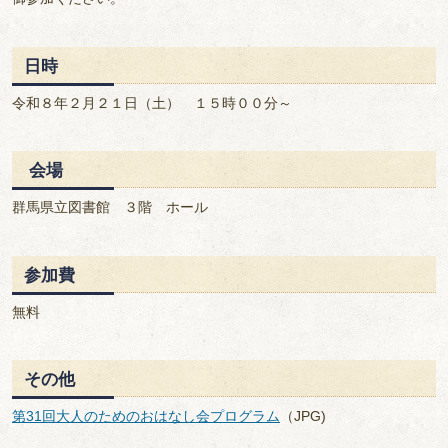
日時
令和８年２月２１日（土） １５時００分～
会場
群馬県立図書館 ３階 ホール
参加費
無料
その他
第31回大人のためのおはなし会プログラム
（JPG)