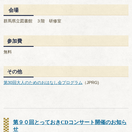
会場
群馬県立図書館 ３階 研修室
参加費
無料
その他
第30回大人のためのおはなし会プログラム
（JPRG)
第９０回とっておきCDコンサート開催のお知ら
せ