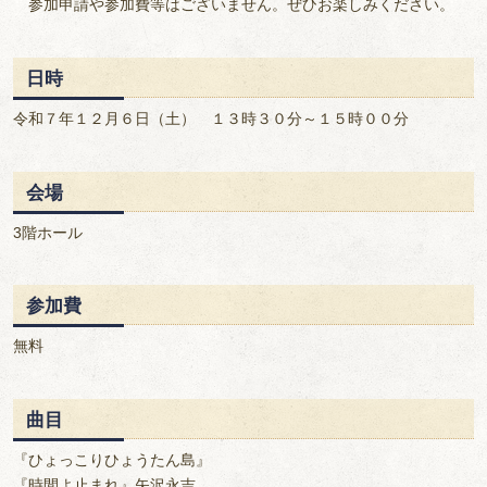
参加申請や参加費等はございません。ぜひお楽しみください。
日時
令和７年１２月６日（土） １３時３０分～１５時００分
会場
3階ホール
参加費
無料
曲目
『ひょっこりひょうたん島』
『時間よ止まれ』矢沢永吉