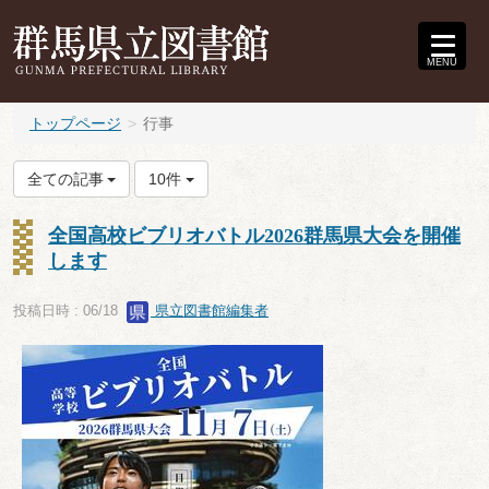
MENU
トップページ
行事
全ての記事
10件
全国高校ビブリオバトル2026群馬県大会を開催
します
投稿日時 : 06/18
県立図書館編集者