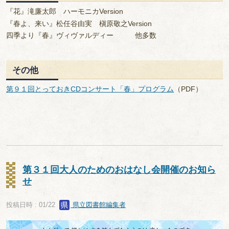
『花』滝廉太郎 ハーモニカVersion
『春よ、来い』松任谷由実 槇原敬之Version
四季より『春』ヴィヴァルディー 他多数
その他
第９１回とっておきCDコンサート「春」プログラム
（PDF）
第３１回大人のためのおはなし会開催のお知ら
せ
投稿日時 : 01/22
県立図書館編集者