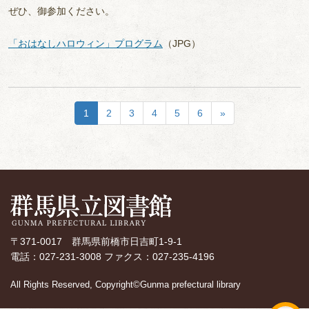
ぜひ、御参加ください。
「おはなしハロウィン」プログラム
（JPG）
1
2
3
4
5
6
»
〒371-0017 群馬県前橋市日吉町1-9-1
電話：027-231-3008 ファクス：027-235-4196
All Rights Reserved, Copyright©Gunma prefectural library