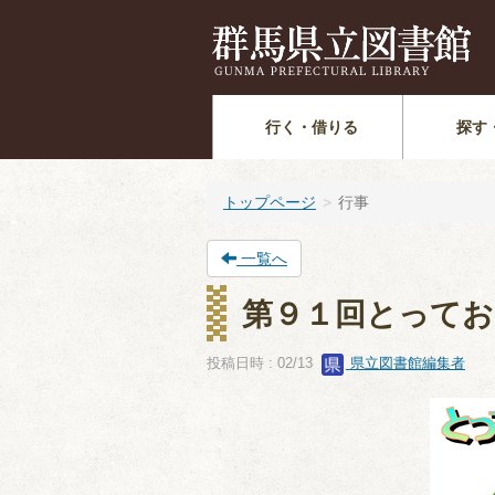
行く・借りる
探す
トップページ
行事
一覧へ
第９１回とってお
投稿日時 : 02/13
県立図書館編集者