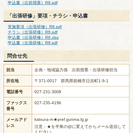
申込書（出前授業）R8.pdf
「出張研修」要項・チラシ・申込書
実施要項（出張研修）R8.pdf
チラシ（出張研修）R8.pdf
申込書（出張研修）R8.xlsx
申込書（出張研修）R8.pdf
問合せ先
担当
企画・地域協力係 出前授業・出張研修担当
所在地
〒371-0017 群馬県前橋市日吉町1-9-1
電話番号
027-231-3008
ファックス
027-235-4196
番号
katsura-m★pref.gunma.lg.jp
メールアド
レス
注意：★を半角の@に変えてからメール送信して
ください。