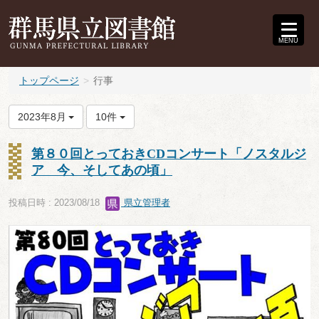
MENU
トップページ
行事
2023年8月
10件
第８０回とっておきCDコンサート「ノスタルジ
ア 今、そしてあの頃」
投稿日時 : 2023/08/18
県立管理者