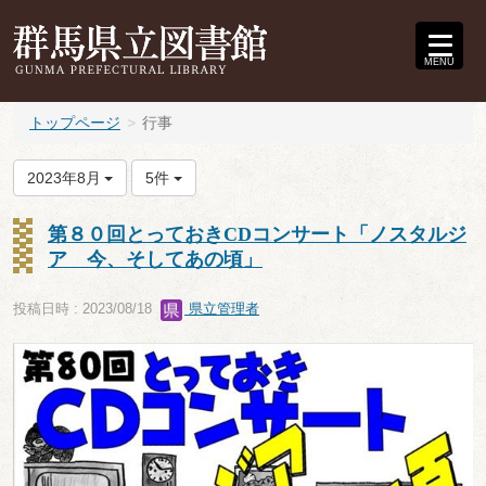
MENU
トップページ
行事
2023年8月
5件
第８０回とっておきCDコンサート「ノスタルジ
ア 今、そしてあの頃」
投稿日時 : 2023/08/18
県立管理者