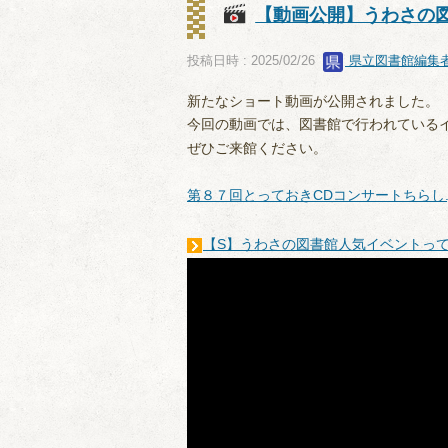
【動画公開】うわさの
投稿日時 : 2025/02/26
県立図書館編集
新たなショート動画が公開されました。
今回の動画では、図書館で行われている
ぜひご来館ください。
第８７回とっておきCDコンサートちらし.j
【S】うわさの図書館人気イベントってなに