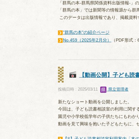
「群馬の本-群馬県関係資料出版情報-」のN
「群馬の本」では新聞等の情報源から群
このデータは出版情報であり、掲載資料
"群馬の本"の紹介ページ
No.459（2025年2月分）
（PDF形式：6
【動画公開】子ども読
投稿日時 : 2025/03/11
県立管理者
新たなショート動画を公開しました。
今回は、子ども読書相談室の利用に関す
園児や小学校低学年の子供たちにもわか
動画を見て興味を抱いた子どもたちに、
【S】子ども読書相談室利用案内「本のす