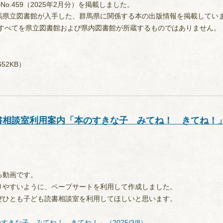
o.459（2025年2月分）を掲載しました。
馬県立図書館が入手した、群馬県に関係する本の出版情報を掲載してい
すべてを県立図書館および県内図書館が所蔵するものではありません。
52KB）
書相談室利用案内「本のすきな子 みてね！ きてね！
る動画です。
りやすいように、ペープサートを利用して作成しました。
ぜひとも子ども読書相談室を利用してほしいと思います。
きな子 みてね！ きてね！」（2025/3/8）