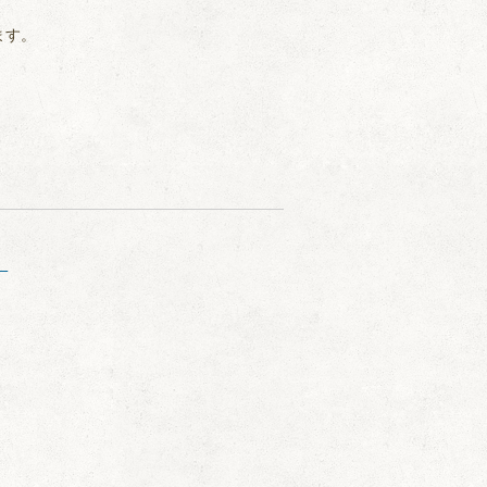
ます。
」