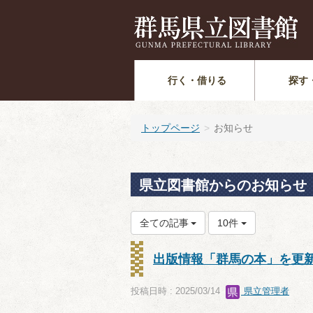
行く・借りる
探す
トップページ
お知らせ
県立図書館からのお知らせ
全ての記事
10件
出版情報「群馬の本」を更
投稿日時 : 2025/03/14
県立管理者