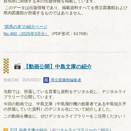
群馬県に関係する本の出版情報を掲載しています。
このデータは出版情報であり、掲載資料すべてを県立図書館および
県内図書館が所蔵するものではありません。
"群馬の本"の紹介ページ
No.460（2025年3月分）
（PDF形式：617KB）
【動画公開】中島文庫の紹介
投稿日時 : 2025/03/27
県立図書館編集者
当館では、所蔵している貴重な資料をデジタル化し、デジタルライ
ブラリーで公開しています。
今回の動画では、中島文庫（中島飛行機の創業者である中島知久平
の所蔵していた資料）のデジタル化について紹介しました。
この動画を機会に、ぜひデジタルライブラリーをご活用ください！
【S】中島文庫の紹介（デジタルライブラリーのご紹介）