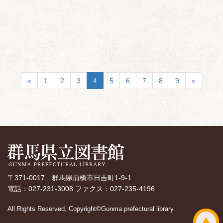
«
1
2
3
4
5
6
7
8
9
»
〒371-0017 群馬県前橋市日吉町1-9-1
電話：027-231-3008 ファクス：027-235-4196
All Rights Reserved, Copyright©Gunma prefectural library