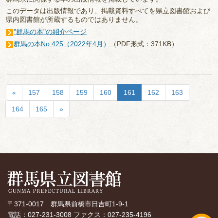
このデータは出版情報であり、掲載資料すべてを県立図書館および
県内図書館が所蔵するものではありません。
"群馬の本"の紹介ページ
群馬の本No.425（2022年4月）
（PDF形式：371KB）
«
157
158
159
160
161
162
163
164
165
»
〒371-0017 群馬県前橋市日吉町1-9-1
電話：027-231-3008 ファクス：027-235-4196