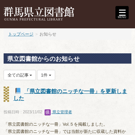
MENU
トップページ
お知らせ
県立図書館からのお知らせ
全ての記事
1件
「県立図書館のニッチな一冊」を更新しま
した
投稿日時 : 2023/11/02
県立管理者
「県立図書館のニッチな一冊」Vol.５を掲載しました。
「県立図書館のニッチな一冊」では当館が新たに収蔵した資料か