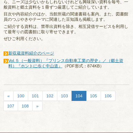
ら、ニーズは少ないかもしれないけれども興味深い資料を毎号、一
般資料と郷土資料を１冊ずつ厳選してご紹介しています。
目次や内容紹介のほか、当館所蔵の関連書籍も案内。また、図書館
員のつぶやきやテーマに関連した豆知識も掲載します。
ご紹介する資料は、禁帯出資料を除き、相互貸借サービスを利用し
て最寄りの図書館に取り寄せできます。
ぜひご利用ください。
新収蔵資料紹介のページ
Vol.５（一般資料）『プリンス自動車工業の歴史』／（郷土資
料）『ホントに歩く中山道』
（PDF形式：874KB）
«
100
101
102
103
104
105
106
107
108
»