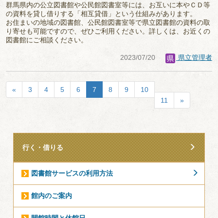
群馬県内の公立図書館や公民館図書室等には、お互いに本やＣＤ等
の資料を貸し借りする「相互貸借」という仕組みがあります。
お住まいの地域の図書館、公民館図書室等で県立図書館の資料の取
り寄せも可能ですので、ぜひご利用ください。詳しくは、お近くの
図書館にご相談ください。
2023/07/20
県立管理者
«
3
4
5
6
7
8
9
10
11
»
行く・借りる
図書館サービスの利用方法
館内のご案内
開館時間と休館日