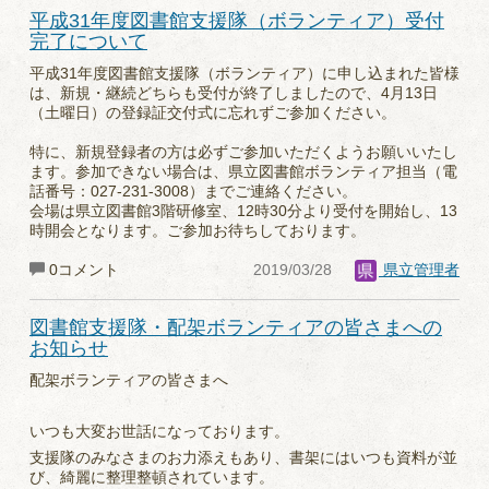
平成31年度図書館支援隊（ボランティア）受付
完了について
平成31年度図書館支援隊（ボランティア）に申し込まれた皆様
は、新規・継続どちらも受付が終了しましたので、4月13日
（土曜日）の登録証交付式に忘れずご参加ください。
特に、新規登録者の方は必ずご参加いただくようお願いいたし
ます。参加できない場合は、県立図書館ボランティア担当（電
話番号：027-231-3008）までご連絡ください。
会場は県立図書館3階研修室、12時30分より受付を開始し、13
時開会となります。ご参加お待ちしております。
0コメント
2019/03/28
県立管理者
図書館支援隊・配架ボランティアの皆さまへの
お知らせ
配架ボランティアの皆さまへ
いつも大変お世話になっております。
支援隊のみなさまのお力添えもあり、書架にはいつも資料が並
び、綺麗に整理整頓されています。