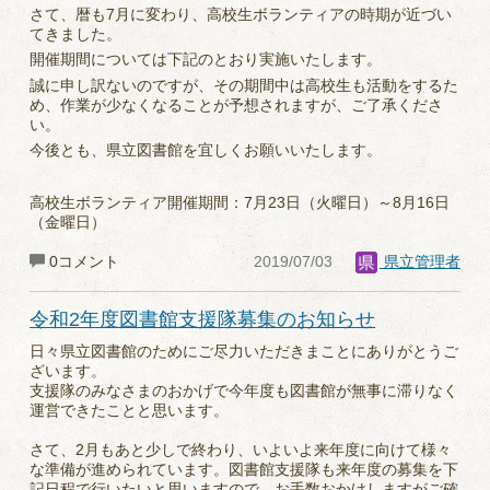
さて、暦も7月に変わり、高校生ボランティアの時期が近づい
てきました。
開催期間については下記のとおり実施いたします。
誠に申し訳ないのですが、その期間中は高校生も活動をするた
め、作業が少なくなることが予想されますが、ご了承くださ
い。
今後とも、県立図書館を宜しくお願いいたします。
高校生ボランティア開催期間：7月23日（火曜日）～8月16日
（金曜日）
0コメント
2019/07/03
県立管理者
令和2年度図書館支援隊募集のお知らせ
日々県立図書館のためにご尽力いただきまことにありがとうご
ざいます。
支援隊のみなさまのおかげで今年度も図書館が無事に滞りなく
運営できたことと思います。
さて、2月もあと少しで終わり、いよいよ来年度に向けて様々
な準備が進められています。図書館支援隊も来年度の募集を下
記日程で行いたいと思いますので、お手数おかけしますがご確