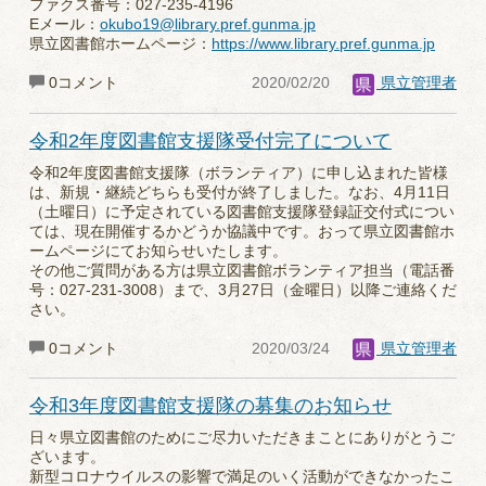
ファクス番号：027-235-4196
Eメール：
okubo19@library.pref.gunma.jp
県立図書館ホームページ：
https://www.library.pref.gunma.jp
0コメント
2020/02/20
県立管理者
令和2年度図書館支援隊受付完了について
令和2年度図書館支援隊（ボランティア）に申し込まれた皆様
は、新規・継続どちらも受付が終了しました。なお、4月11日
（土曜日）に予定されている図書館支援隊登録証交付式につい
ては、現在開催するかどうか協議中です。おって県立図書館ホ
ームページにてお知らせいたします。
その他ご質問がある方は県立図書館ボランティア担当（電話番
号：027-231-3008）まで、3月27日（金曜日）以降ご連絡くだ
さい。
0コメント
2020/03/24
県立管理者
令和3年度図書館支援隊の募集のお知らせ
日々県立図書館のためにご尽力いただきまことにありがとうご
ざいます。
新型コロナウイルスの影響で満足のいく活動ができなかったこ