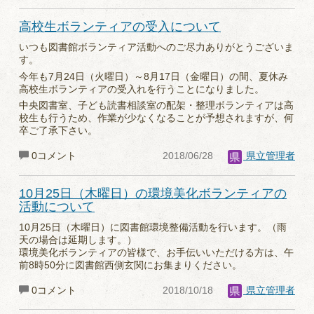
高校生ボランティアの受入について
いつも図書館ボランティア活動へのご尽力ありがとうございま
す。
今年も7月24日（火曜日）～8月17日（金曜日）の間、夏休み
高校生ボランティアの受入れを行うことになりました。
中央図書室、子ども読書相談室の配架・整理ボランティアは高
校生も行うため、作業が少なくなることが予想されますが、何
卒ご了承下さい。
0コメント
2018/06/28
県立管理者
10月25日（木曜日）の環境美化ボランティアの
活動について
10月25日（木曜日）に図書館環境整備活動を行います。（雨
天の場合は延期します。）
環境美化ボランティアの皆様で、お手伝いいただける方は、午
前8時50分に図書館西側玄関にお集まりください。
0コメント
2018/10/18
県立管理者