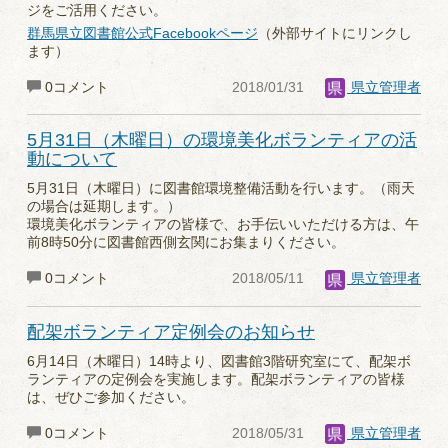
ジをご活用ください。
群馬県立図書館公式Facebookページ
（外部サイトにリンクし
ます）
0コメント
2018/01/31
県立管理者
5月31日（木曜日）の環境美化ボランティアの活
動について
5月31日（木曜日）に図書館環境整備活動を行います。（雨天
の場合は延期します。）
環境美化ボランティアの皆様で、お手伝いいただける方は、午
前8時50分に図書館西側玄関にお集まりください。
0コメント
2018/05/11
県立管理者
配架ボランティア定例会のお知らせ
6月14日（木曜日）14時より、図書館3階研究室にて、配架ボ
ランティアの定例会を実施します。配架ボランティアの皆様
は、ぜひご参加ください。
0コメント
2018/05/31
県立管理者