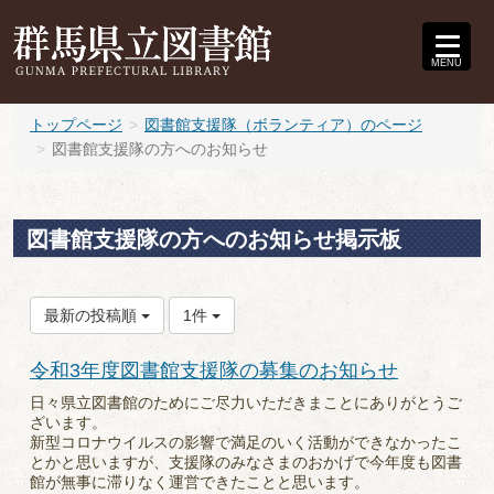
MENU
トップページ
図書館支援隊（ボランティア）のページ
図書館支援隊の方へのお知らせ
図書館支援隊の方へのお知らせ掲示板
最新の投稿順
1件
令和3年度図書館支援隊の募集のお知らせ
日々県立図書館のためにご尽力いただきまことにありがとうご
ざいます。
新型コロナウイルスの影響で満足のいく活動ができなかったこ
とかと思いますが、支援隊のみなさまのおかげで今年度も図書
館が無事に滞りなく運営できたことと思います。