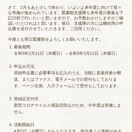
さて、2月もあと少しで終わり、いよいよ来年度に向けて様々
な準備が進められています。図書館支援隊も来年度の募集を下
記日程で行いたいと思いますので、お手数おかけしますがご確
認いただければと思います。後日、支援隊の方には継続用の申
込書を送付させていただきます。ご活用ください。
今後とも県立図書館をよろしくお願いいたします。
募集期間
令和3年2月11日（木曜日）～令和3年3月11日（木曜日）
申込み方法
登録申込書に必要事項を記入のうえ、当館に直接持参か郵
送、またはファクス、電子メールでの受付もしておりま
す。ページ右側、入力フォームにて受付もしております。
登録証交付式
新型コロナウイルス感染症防止のため、今年度は実施しま
せん。
活動開始日
4月5日（火曜日）からとなります。担当者より連絡がある