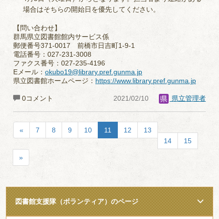
場合はそちらの開始日を優先してください。
【問い合わせ】
群馬県立図書館館内サービス係
郵便番号371-0017 前橋市日吉町1-9-1
電話番号：027-231-3008
ファクス番号：027-235-4196
Eメール：
okubo19@library.pref.gunma.jp
県立図書館ホームページ：
https://www.library.pref.gunma.jp
0コメント
2021/02/10
県立管理者
«
7
8
9
10
11
12
13
14
15
»
図書館支援隊（ボランティア）のページ