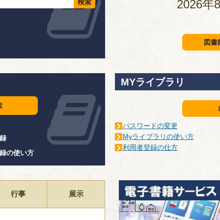
2026
図書
MYライブラリ
索
パスワードの変更
Myライブラリの使い方
録
利用者登録の仕方
録の使い方
行事
展示