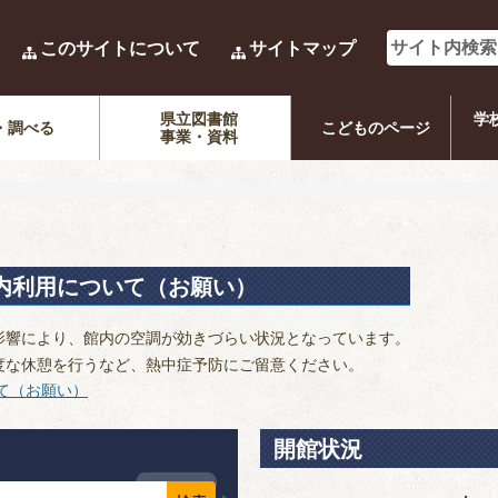
このサイトについて
サイトマップ
県立図書館
学
・調べる
こどものページ
事業・資料
内利用について（お願い）
響により、館内の空調が効きづらい状況となっています。
な休憩を行うなど、熱中症予防にご留意ください。
て（お願い）
開館状況