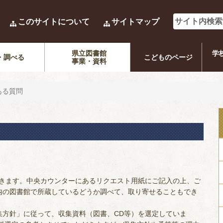
このサイトについて
サイトマップ
県立図書館
学
・調べる
こどものページ
事業・資料
ある質問
できます。中央カウンターにあるリクエスト用紙にご記入の上、ご
内の図書館で所蔵しているどうか調べて、取り寄せることもでき
集方針」に従って、収集資料（図書、CD等）を選定していま