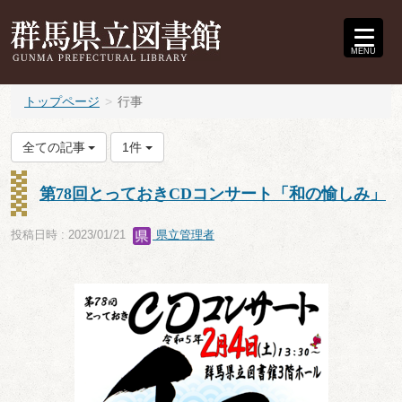
MENU
トップページ
行事
全ての記事
1件
第78回とっておきCDコンサート「和の愉しみ」
投稿日時 : 2023/01/21
県立管理者