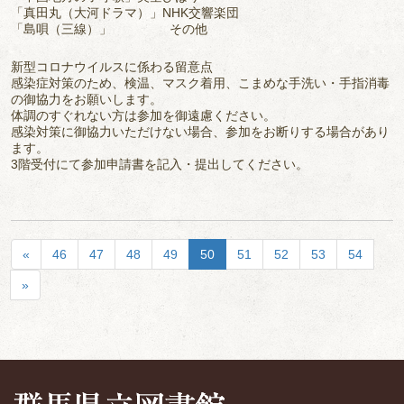
「真田丸（大河ドラマ）」NHK交響楽団
「島唄（三線）」 その他
新型コロナウイルスに係わる留意点
感染症対策のため、検温、マスク着用、こまめな手洗い・手指消毒
の御協力をお願いします。
体調のすぐれない方は参加を御遠慮ください。
感染対策に御協力いただけない場合、参加をお断りする場合があり
ます。
3階受付にて参加申請書を記入・提出してください。
«
46
47
48
49
50
51
52
53
54
»