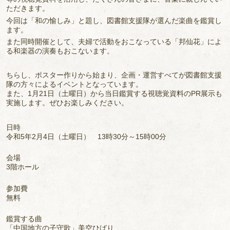
ただきます。
今回は「和の愉しみ」と題し、図書館支援隊が選んだ楽曲を鑑賞し
ます。
また同時開催として、夫婦で活動をおこなっている「邦仙花」によ
る和楽器の演奏もおこないます。
ちらし、ポスター作りから始まり、企画・運営すべてが図書館支援
隊の方々によるイベントとなっています。
また、1月21日（土曜日）から当日鑑賞する視聴覚資料のPR展示も
実施します。ぜひお楽しみください。
日時
令和5年2月4日（土曜日） 13時30分～15時00分
会場
3階ホール
参加費
無料
鑑賞する曲
「中国地方の子守歌」美空ひばり