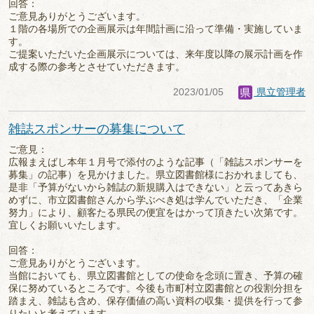
回答：
ご意見ありがとうございます。
１階の各場所での企画展示は年間計画に沿って準備・実施していま
す。
ご提案いただいた企画展示については、来年度以降の展示計画を作
成する際の参考とさせていただきます。
2023/01/05
県立管理者
雑誌スポンサーの募集について
ご意見：
広報まえばし本年１月号で添付のような記事（「雑誌スポンサーを
募集」の記事）を見かけました。県立図書館様におかれましても、
是非「予算がないから雑誌の新規購入はできない」と云ってあきら
めずに、市立図書館さんから学ぶべき処は学んでいただき、「企業
努力」により、顧客たる県民の便宜をはかって頂きたい次第です。
宜しくお願いいたします。
回答：
ご意見ありがとうございます。
当館においても、県立図書館としての使命を念頭に置き、予算の確
保に努めているところです。今後も市町村立図書館との役割分担を
踏まえ、雑誌も含め、保存価値の高い資料の収集・提供を行って参
りたいと考えています。