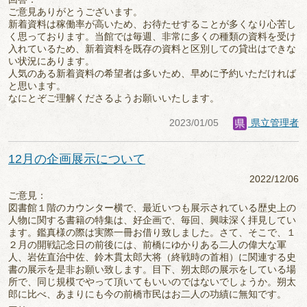
ご意見ありがとうございます。
新着資料は稼働率が高いため、お待たせすることが多くなり心苦し
く思っております。当館では毎週、非常に多くの種類の資料を受け
入れているため、新着資料を既存の資料と区別しての貸出はできな
い状況にあります。
人気のある新着資料の希望者は多いため、早めに予約いただければ
と思います。
なにとぞご理解くださるようお願いいたします。
2023/01/05
県立管理者
12月の企画展示について
2022/12/06
ご意見：
図書館１階のカウンター横で、最近いつも展示されている歴史上の
人物に関する書籍の特集は、好企画で、毎回、興味深く拝見してい
ます。鑑真様の際は実際一冊お借り致しました。さて、そこで、１
２月の開戦記念日の前後には、前橋にゆかりある二人の偉大な軍
人、岩佐直治中佐、鈴木貫太郎大将（終戦時の首相）に関連する史
書の展示を是非お願い致します。目下、朔太郎の展示をしている場
所で、同じ規模でやって頂いてもいいのではないでしょうか。朔太
郎に比べ、あまりにも今の前橋市民はお二人の功績に無知です。