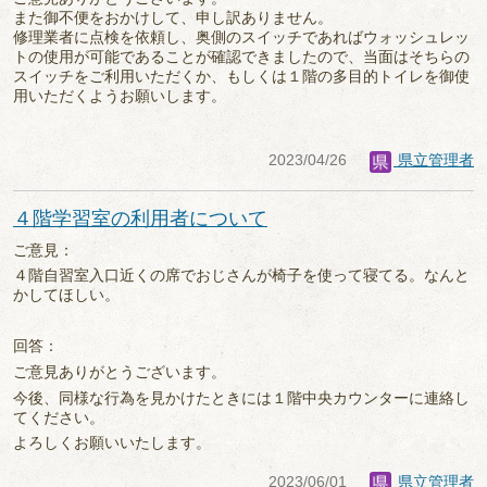
また御不便をおかけして、申し訳ありません。
修理業者に点検を依頼し、奥側のスイッチであればウォッシュレッ
トの使用が可能であることが確認できましたので、当面はそちらの
スイッチをご利用いただくか、もしくは１階の多目的トイレを御使
用いただくようお願いします。
2023/04/26
県立管理者
４階学習室の利用者について
ご意見：
４階自習室入口近くの席でおじさんが椅子を使って寝てる。なんと
かしてほしい。
回答：
ご意見ありがとうございます。
今後、同様な行為を見かけたときには１階中央カウンターに連絡し
てください。
よろしくお願いいたします。
2023/06/01
県立管理者