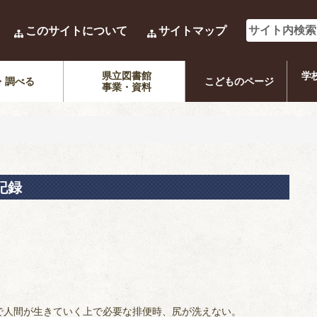
このサイトについて
サイトマップ
県立図書館
学
・調べる
こどものページ
事業・資料
記録
で人間が生きていく上で必要な排便時、尻が洗えない。