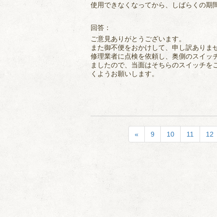
使用できなくなってから、しばらくの期
回答：
ご意見ありがとうございます。
また御不便をおかけして、申し訳ありま
修理業者に点検を依頼し、奥側のスイッ
ましたので、当面はそちらのスイッチを
くようお願いします。
«
9
10
11
12