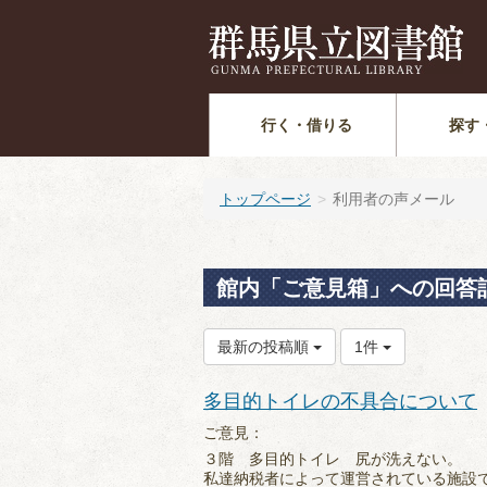
行く・借りる
探す
トップページ
利用者の声メール
館内「ご意見箱」への回答
最新の投稿順
1件
多目的トイレの不具合について
ご意見：
３階 多目的トイレ 尻が洗えない。
私達納税者によって運営されている施設