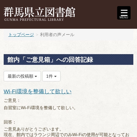
MENU
トップページ
利用者の声メール
館内「ご意見箱」への回答記録
最新の投稿順
1件
Wi-Fi環境を整備して欲しい
ご意見：
自習室にWi-Fi環境を整備して欲しい。
回答：
ご意見ありがとうございます。
現在、館内ではラウンジ周辺でのみWi-Fiの使用が可能となってお