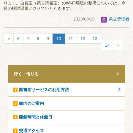
ります。自習室（第２読書室）のWi-Fi環境の整備については、今
後の検討課題とさせていただきます。
2023/08/16
県立管理者
«
6
7
8
9
10
11
12
13
14
»
行く・借りる
図書館サービスの利用方法
館内のご案内
開館時間と休館日
交通アクセス