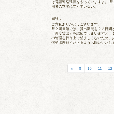
は電話連絡延長をやっていますよ。 県
用者の立場に立っていない。
回答：
ご意見ありがとうございます。
県立図書館では、貸出期間を２２日間
（再度貸出）を認めてしまいますと、
の管理を行う上で望ましくないため、
何卒御理解くださるようお願いいたし
«
9
10
11
12