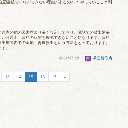
立図書館でそれができない理由があるのか？ やっていること利
と県内の他の図書館より長く設定しており、電話での貸出延長
１か月以上、資料の状態を確認できないことになります。資料
貸出期間内での返却、再度貸出という方法をとっております。
ます。
2024/07/18
県立管理者
13
14
15
16
17
»