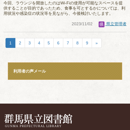
今回、ラウンジを開放したのはWi-Fiの使用が可能なスペースを提
供することが目的であったため、食事を可とするかについては、利
用状況や感染症の状況等を見ながら、今後検討いたします。
2023/11/02
県立管理者
1
2
3
4
5
6
7
8
9
»
利用者の声メール