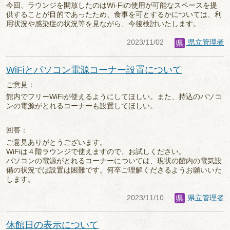
今回、ラウンジを開放したのはWi-Fiの使用が可能なスペースを提
供することが目的であったため、食事を可とするかについては、利
用状況や感染症の状況等を見ながら、今後検討いたします。
2023/11/02
県立管理者
WiFiとパソコン電源コーナー設置について
ご意見：
館内でフリーWiFiが使えるようにしてほしい。また、持込のパソコ
ンの電源がとれるコーナーも設置してほしい。
回答：
ご意見ありがとうございます。
WiFiは４階ラウンジで使えますので、お試しください。
パソコンの電源がとれるコーナーについては、現状の館内の電気設
備の状況では設置は困難です。何卒ご理解くださるようお願いいた
します。
2023/11/10
県立管理者
休館日の表示について