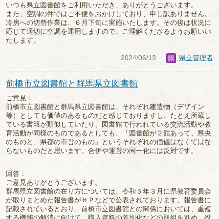
いつも県立図書館をご利用いただき、ありがとうございます。
また、空調の件ではご不便をおかけしており、申し訳ありません。
冷房への切替作業は、６月下旬に実施いたします。その後は状況に
応じて適切に空調を運用しますので、ご理解くださるようお願いい
たします。
2024/06/13
県立管理者
前橋市立図書館と群馬県立図書館
ご意見：
前橋市立図書館と群馬県立図書館は、それぞれ建造物（デザイン
等）としても価値のあるものだと感じておりますし、たとえ所蔵し
ている書籍が類似していたり、図書館で行われている交流活動や教
育活動が同様のものであるとしても、「図書館が２館あって、県央
のものと、県都の市営のもの」というそれぞれの価値はなくてはな
らないものだと思います。合併や運営の同一化には反対です。
回答：
ご意見ありがとうございます。
群馬県立図書館の在り方については、令和５年３月に県教育委員会
が取りまとめた報告書がＨＰなどで公表されております。報告書に
記載されているとおり、前橋市立図書館との関係においては、重複
する機能の解消に向けて、購入資料の差別化などの取組を進め、役