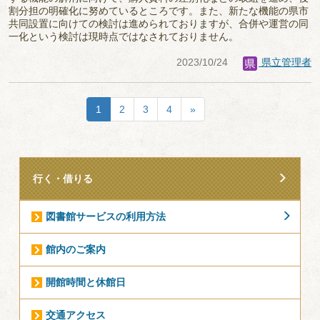
割分担の明確化に努めているところです。また、新たな機能の県市
共同設置に向けての検討は進められておりますが、合併や運営の同
一化という検討は現時点ではなされておりません。
2023/10/24
県立管理者
1
2
3
4
»
行く・借りる
図書館サービスの利用方法
館内のご案内
開館時間と休館日
交通アクセス